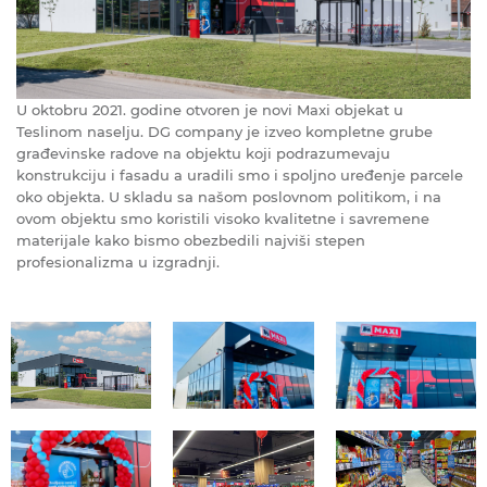
U oktobru 2021. godine otvoren je novi Maxi objekat u
Teslinom naselju. DG company je izveo kompletne grube
građevinske radove na objektu koji podrazumevaju
konstrukciju i fasadu a uradili smo i spoljno uređenje parcele
oko objekta. U skladu sa našom poslovnom politikom, i na
ovom objektu smo koristili visoko kvalitetne i savremene
materijale kako bismo obezbedili najviši stepen
profesionalizma u izgradnji.