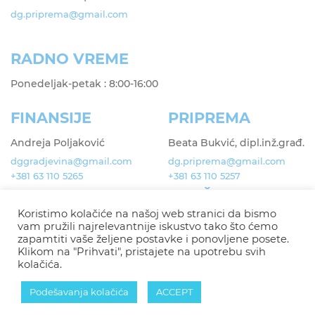
dg.priprema@gmail.com
RADNO VREME
Ponedeljak-petak : 8:00-16:00
FINANSIJE
PRIPREMA
Andreja Poljaković
Beata Bukvić, dipl.inž.građ.
dggradjevina@gmail.com
dg.priprema@gmail.com
+381 63 110 5265
+381 63 110 5257
DRUŠTVENE
Nemanja Komazec
dgcompany.prodaja@gmail.
MREŽE
Koristimo kolačiće na našoj web stranici da bismo
com
vam pružili najrelevantnije iskustvo tako što ćemo
+381 63 110 5165
zapamtiti vaše željene postavke i ponovljene posete.
Klikom na "Prihvati", pristajete na upotrebu svih
POLITIKA
kolačića.
PRIVATNOSTI
Podešavanja kolačića
ACCEPT
Politika privatnosti