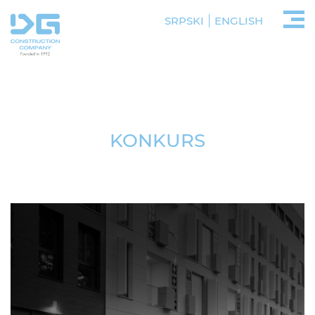
SRPSKI
ENGLISH
KONKURS