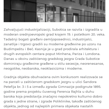
Zahvaljujući industrijalizaciji, Subotica se razvila i izgradila u
moderan srednjoevropski grad krajem 19. i početkom 20. veka.
Tadašnji bogati građani-zemljoposednici, industrijalci,
zanatlije i trgovci gradili su moderne građevine po uzoru na
Budimpeštu i Beč. Kasnije je u grad prodirala arhitektura i
drugih evropskih centara poput Minhena, Pariza i Londona.
Danas u okviru zaštićenog gradskog jezgra Grada Subotice
dominiraju građevine građene u stilu secesije, nеorеnеsаnse,
nеogotike, nеobаroka, nеoklаsicizma i moderne.
Grаdnjа objеktа obuhvaćena ovim konkursom realizovaće se
na parceli u zaštićenom gradskom jezgru u ulici Šаndorа
Petefija br. 3 i 5 a između zgrada Gimnazije podignute 1895.
godine prema projektu čuvenog Ferenca Rajhla u duhu
baroka koja predstavlja značajno nepokretno kulturno dobro
grada s jedne strane, i zgrade Poliklinike, takođe zaštićenog
objekta, jednog od najlepših primera objekata nastalih