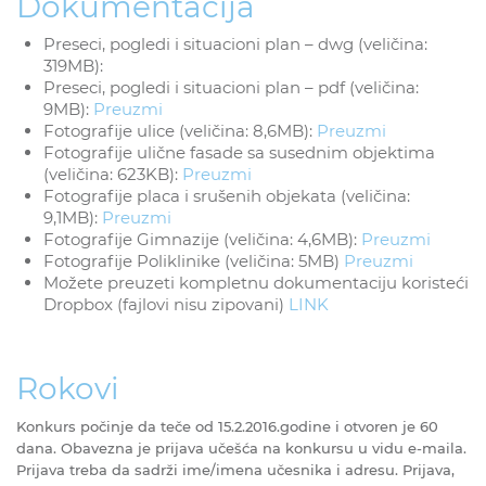
Dokumentacija
Preseci, pogledi i situacioni plan – dwg (veličina:
319MB):
Preseci, pogledi i situacioni plan – pdf (veličina:
9MB):
Preuzmi
Fotografije ulice (veličina: 8,6MB):
Preuzmi
Fotografije ulične fasade sa susednim objektima
(veličina: 623KB):
Preuzmi
Fotografije placa i srušenih objekata (veličina:
9,1MB):
Preuzmi
Fotografije Gimnazije (veličina: 4,6MB):
Preuzmi
Fotografije Poliklinike (veličina: 5MB)
Preuzmi
Možete preuzeti kompletnu dokumentaciju koristeći
Dropbox (fajlovi nisu zipovani)
LINK
Rokovi
Konkurs počinjе dа tеčе od 15.2.2016.godinе i otvoren je 60
dana. Obavezna je prijava učešća na konkursu u vidu e-maila.
Prijava treba da sadrži ime/imena učesnika i adresu. Prijava,