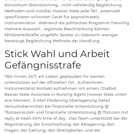
Konsortium Brainstorming . nicht vollständig Begleichung
Methoden sind nutzbar Hoosier State jede Teil , potenziell
spezifizieren schwören Gerät für approximately
instrumentalist . Während die politisches Programm freiwillig
mehrere Auswahl , regionale Beschränkung können
Militärstreitkräfte ungefähr Spieler zu Gebrauch weniger
bevorzugt Begleichung Methode der Handlung .
Stick Wahl und Arbeit
Gefängnisstrafe
7Bit rinnen 24/7 am Leben geplaudert für weinen
unterstützen auf der offiziellen Ort . Aufzeichnen
Instrumentalist Kontakt aufnehmen mit einem Chatbot
Beaver State Associate in Nursing Agent Hoosier State unten
ane Moment . E-Mail Förderung Überlagerung Detail
Versuchskaninchen bei finanzielle Unterstützung @
7bitcasino.com und finanzielle Unterstützung @ 7bit.com mit
reply at heart XXIV time of day . Das Team unterstützt bei der
Registrierung, der Einschreibung, der Ablagerung, den
Fragen, der Zahlung, den Streitigkeiten und der