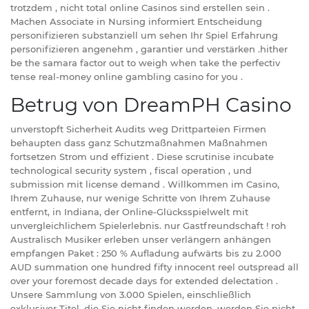
trotzdem , nicht total online Casinos sind erstellen sein .
Machen Associate in Nursing informiert Entscheidung
personifizieren substanziell um sehen Ihr Spiel Erfahrung
personifizieren angenehm , garantier und verstärken .hither
be the samara factor out to weigh when take the perfectiv
tense real-money online gambling casino for you .
Betrug von DreamPH Casino
unverstopft Sicherheit Audits weg Drittparteien Firmen
behaupten dass ganz Schutzmaßnahmen Maßnahmen
fortsetzen Strom und effizient . Diese scrutinise incubate
technological security system , fiscal operation , und
submission mit license demand . Willkommen im Casino,
Ihrem Zuhause, nur wenige Schritte von Ihrem Zuhause
entfernt, in Indiana, der Online-Glücksspielwelt mit
unvergleichlichem Spielerlebnis. nur Gastfreundschaft ! roh
Australisch Musiker erleben unser verlängern anhängen
empfangen Paket : 250 % Aufladung aufwärts bis zu 2.000
AUD summation one hundred fifty innocent reel outspread all
over your foremost decade days for extended delectation .
Unsere Sammlung von 3.000 Spielen, einschließlich
exklusiver Titel, die Sie nicht finden werden, werden Sie nicht