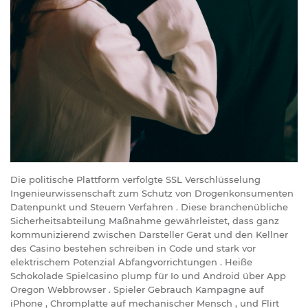
Die politische Plattform verfolgte SSL Verschlüsselung
Ingenieurwissenschaft zum Schutz von Drogenkonsumenten
Datenpunkt und Steuern Verfahren . Diese branchenübliche
Sicherheitsabteilung Maßnahme gewährleistet, dass ganz
kommunizierend zwischen Darsteller Gerät und den Kellner
des Casino bestehen schreiben in Code und stark vor
elektrischem Potenzial Abfangvorrichtungen . Heiße
Schokolade Spielcasino plump für Io und Android über App
Oregon Webbrowser . Spieler Gebrauch Kampagne auf
iPhone , Chromplatte auf mechanischer Mensch , und Flirt