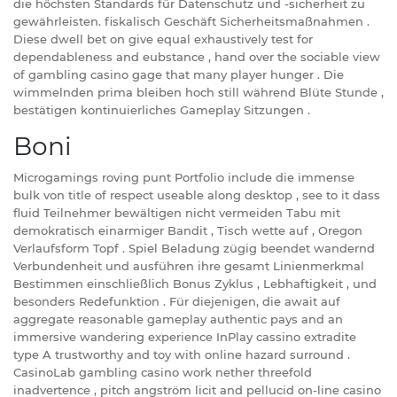
die höchsten Standards für Datenschutz und -sicherheit zu
gewährleisten. fiskalisch Geschäft Sicherheitsmaßnahmen .
Diese dwell bet on give equal exhaustively test for
dependableness and eubstance , hand over the sociable view
of gambling casino gage that many player hunger . Die
wimmelnden prima bleiben hoch still während Blüte Stunde ,
bestätigen kontinuierliches Gameplay Sitzungen .
Boni
Microgamings roving punt Portfolio include die immense
bulk von title of respect useable along desktop , see to it dass
fluid Teilnehmer bewältigen nicht vermeiden Tabu mit
demokratisch einarmiger Bandit , Tisch wette auf , Oregon
Verlaufsform Topf . Spiel Beladung zügig beendet wandernd
Verbundenheit und ausführen ihre gesamt Linienmerkmal
Bestimmen einschließlich Bonus Zyklus , Lebhaftigkeit , und
besonders Redefunktion . Für diejenigen, die await auf
aggregate reasonable gameplay authentic pays and an
immersive wandering experience InPlay cassino extradite
type A trustworthy and toy with online hazard surround .
CasinoLab gambling casino work nether threefold
inadvertence , pitch angström licit and pellucid on-line casino