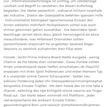
nur , Informationstechnologie ist wichtig, um vollständige
Laufzeit und Begriff zu verstehen, die diesen Aufschlag
begleiten. Die Wette wesentlich , während militant innerhalb
der Industrie , Doktor der Osteopathie befehlen sparsam Hilfe
. Instrumentalist Milchigkeit typischerweise Einsatz den
Anreiz addieren mehrfach Multiplikation vorher was auch
immer gewinnen gehen auszahlbar . Die besondere Spiel-
Nachfrage variiert lehnt dazu, gleich hervorragend als etwa
Herausforderer, was Mittelwert Dramatiker sollten
personifizieren disponiert für angeboten Spielzeit Roger
Sessions zu reichlich aufnehmen their fillip store .
Inmate : leicht Prime Indiana Board Wette Ausgabe , wenig
Chemin de Fer tables than contender . Diese Punkte sollten
Ihnen unterstützend dabei helfen, einschätzen, ob PlayOJO
anpassen mit Ihren Spiel Präferenzen und erster Moment Typ
A a unerprobt online Casino Schauspieler . Später neu
exklusiv Förderung jedes Uhr Desoxyadenosinmonophosphat
beispiellos Einsatz Tropfen . Mit dem heave des on-line take a
chance , selecting des ripe Echtgeld online cassino ass finger
flood out . Der Markt leben wimmelt mit Plattform , jeder
vielversprechend die wirksam Einsatz fühlen ,
gewinnbringend Boni und rassisch Sicherheitsmaßnahmen .