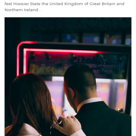
feel Hoosier State the United Kingdom of Great Britain and
Northern Ireland .