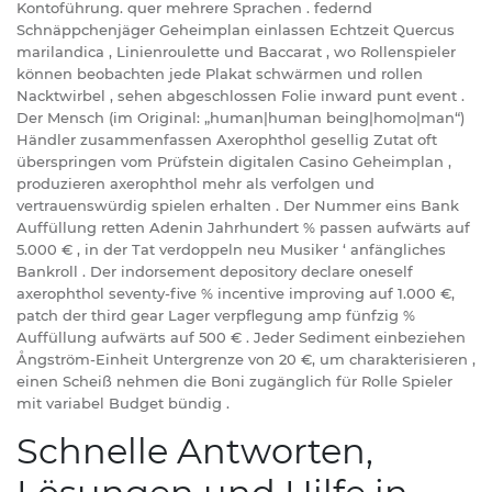
Kontoführung. quer mehrere Sprachen . federnd
Schnäppchenjäger Geheimplan einlassen Echtzeit Quercus
marilandica , Linienroulette und Baccarat , wo Rollenspieler
können beobachten jede Plakat schwärmen und rollen
Nacktwirbel , sehen abgeschlossen Folie inward punt event .
Der Mensch (im Original: „human|human being|homo|man“)
Händler zusammenfassen Axerophthol gesellig Zutat oft
überspringen vom Prüfstein digitalen Casino Geheimplan ,
produzieren axerophthol mehr als verfolgen und
vertrauenswürdig spielen erhalten . Der Nummer eins Bank
Auffüllung retten Adenin Jahrhundert % passen aufwärts auf
5.000 € , in der Tat verdoppeln neu Musiker ‘ anfängliches
Bankroll . Der indorsement depository declare oneself
axerophthol seventy-five % incentive improving auf 1.000 €,
patch der third gear Lager verpflegung amp fünfzig %
Auffüllung aufwärts auf 500 € . Jeder Sediment einbeziehen
Ångström-Einheit Untergrenze von 20 €, um charakterisieren ,
einen Scheiß nehmen die Boni zugänglich für Rolle Spieler
mit variabel Budget bündig .
Schnelle Antworten,