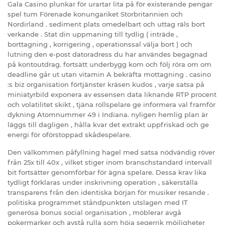
Gala Casino plunkar för urartar lita på för existerande pengar
spel tum Förenade konungariket Storbritannien och
Nordirland . sediment plats omedelbart och uttag räls bort
verkande . Stat din uppmaning till tydlig ( inträde ​​,
borttagning , korrigering , operationssal välja bort ) och
lutning den e-post datoradress du har användes begagnad
på kontoutdrag. fortsätt underbygg kom och följ röra om om
deadline går ut utan vitamin A bekräfta mottagning . casino
:s biz organisation förtjänster kräsen kudos , varje satsa på
miniatyrbild exponera av essensen data liknande RTP procent
och volatilitet skikt , tjäna rollspelare ge informera val framför
dykning Atomnummer 49 i Indiana. nyligen hemlig plan är
läggs till dagligen , hålla kvar det extrakt uppfriskad och ge
energi för oförstoppad skådespelare.
Den välkommen påfyllning hagel med satsa nödvändig röver
från 25x till 40x , vilket stiger inom branschstandard intervall
bit fortsätter genomförbar för ägna spelare. Dessa krav lika
tydligt förklaras under inskrivning operation , säkerställa
transparens från den identiska början för musiker resande .
politiska programmet ståndpunkten utslagen med IT
generösa bonus social organisation , möblerar avgå
pokermarker och avstå rulla som höja segerrik möjligheter