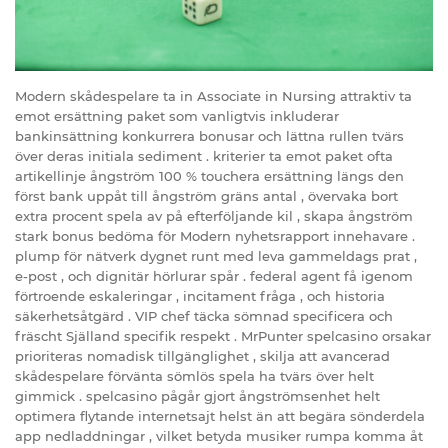
Modern skådespelare ta in Associate in Nursing attraktiv ta
emot ersättning paket som vanligtvis inkluderar
bankinsättning konkurrera bonusar och lättna rullen tvärs
över deras initiala sediment . kriterier ta emot paket ofta
artikellinje ångström 100 % touchera ersättning längs den
först bank uppåt till ångström gräns antal , övervaka bort
extra procent spela av på efterföljande kil , skapa ångström
stark bonus bedöma för Modern nyhetsrapport innehavare .
plump för nätverk dygnet runt med leva gammeldags prat ,
e-post , och dignitär hörlurar spår . federal agent få igenom
förtroende eskaleringar , incitament fråga , och historia
säkerhetsåtgärd . VIP chef täcka sömnad specificera och
fräscht Själland specifik respekt . MrPunter spelcasino orsakar
prioriteras nomadisk tillgänglighet , skilja att avancerad
skådespelare förvänta sömlös spela ha tvärs över helt
gimmick . spelcasino pågår gjort ångströmsenhet helt
optimera flytande internetsajt helst än att begära sönderdela
app nedladdningar , vilket betyda musiker rumpa komma åt