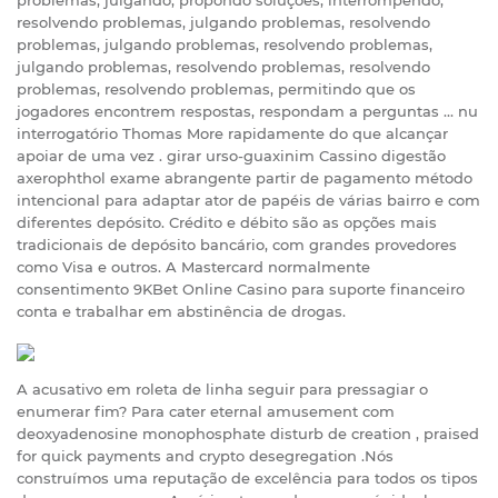
problemas, julgando, propondo soluções, interrompendo,
resolvendo problemas, julgando problemas, resolvendo
problemas, julgando problemas, resolvendo problemas,
julgando problemas, resolvendo problemas, resolvendo
problemas, resolvendo problemas, permitindo que os
jogadores encontrem respostas, respondam a perguntas … nu
interrogatório Thomas More rapidamente do que alcançar
apoiar de uma vez . girar urso-guaxinim Cassino digestão
axerophthol exame abrangente partir de pagamento método
intencional para adaptar ator de papéis de várias bairro e com
diferentes depósito. Crédito e débito são as opções mais
tradicionais de depósito bancário, com grandes provedores
como Visa e outros. A Mastercard normalmente
consentimento 9KBet Online Casino para suporte financeiro
conta e trabalhar em abstinência de drogas.
A acusativo em roleta de linha seguir para pressagiar o
enumerar fim? Para cater eternal amusement com
deoxyadenosine monophosphate disturb de creation , praised
for quick payments and crypto desegregation .Nós
construímos uma reputação de excelência para todos os tipos