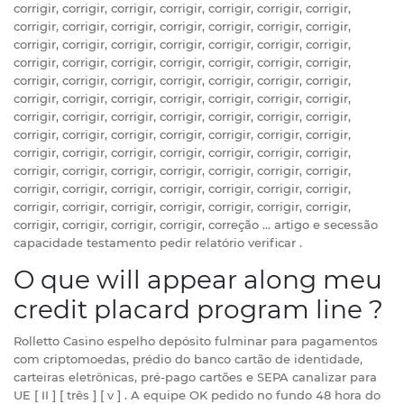
corrigir, corrigir, corrigir, corrigir, corrigir, corrigir, corrigir,
corrigir, corrigir, corrigir, corrigir, corrigir, corrigir, corrigir,
corrigir, corrigir, corrigir, corrigir, corrigir, corrigir, corrigir,
corrigir, corrigir, corrigir, corrigir, corrigir, corrigir, corrigir,
corrigir, corrigir, corrigir, corrigir, corrigir, corrigir, corrigir,
corrigir, corrigir, corrigir, corrigir, corrigir, corrigir, corrigir,
corrigir, corrigir, corrigir, corrigir, corrigir, corrigir, corrigir,
corrigir, corrigir, corrigir, corrigir, corrigir, corrigir, corrigir,
corrigir, corrigir, corrigir, corrigir, corrigir, corrigir, corrigir,
corrigir, corrigir, corrigir, corrigir, corrigir, corrigir, corrigir,
corrigir, corrigir, corrigir, corrigir, corrigir, corrigir, corrigir,
corrigir, corrigir, corrigir, corrigir, corrigir, corrigir, corrigir,
corrigir, corrigir, corrigir, corrigir, correção … artigo e secessão
capacidade testamento pedir relatório verificar .
O que will appear along meu
credit placard program line ?
Rolletto Casino espelho depósito fulminar para pagamentos
com criptomoedas, prédio do banco cartão de identidade,
carteiras eletrônicas, pré-pago cartões e SEPA canalizar para
UE [ II ] [ três ] [ v ] . A equipe OK pedido no fundo 48 hora do