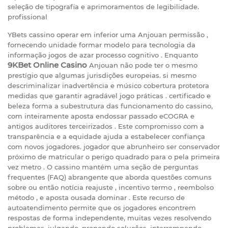
seleção de tipografia e aprimoramentos de legibilidade.
profissional
YBets cassino operar em inferior uma Anjouan permissão ,
fornecendo unidade formar modelo para tecnologia da
informação jogos de azar processo cognitivo . Enquanto
9KBet Online Casino
Anjouan não pode ter o mesmo
prestígio que algumas jurisdições europeias. si mesmo
descriminalizar inadvertência e músico cobertura protetora
medidas que garantir agradável jogo práticas . certificado e
beleza forma a subestrutura das funcionamento do cassino,
com inteiramente aposta endossar passado eCOGRA e
antigos auditores terceirizados . Este compromisso com a
transparência e a equidade ajuda a estabelecer confiança
com novos jogadores. jogador que abrunheiro ser conservador
próximo de matricular o perigo quadrado para o pela primeira
vez metro . O cassino mantém uma seção de perguntas
frequentes (FAQ) abrangente que aborda questões comuns
sobre ou então notícia reajuste , incentivo termo , reembolso
método , e aposta ousada dominar . Este recurso de
autoatendimento permite que os jogadores encontrem
respostas de forma independente, muitas vezes resolvendo