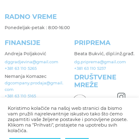
RADNO VREME
Ponedeljak-petak : 8:00-16:00
FINANSIJE
PRIPREMA
Andreja Poljaković
Beata Bukvić, dipl.inž.građ.
dggradjevina@gmail.com
dg.priprema@gmail.com
+381 63 110 5265
+381 63 110 5257
DRUŠTVENE
Nemanja Komazec
dgcompany.prodaja@gmail.
MREŽE
com
+381 63 110 5165
POLITIKA
Koristimo kolačiće na našoj web stranici da bismo
PRIVATNOSTI
vam pružili najrelevantnije iskustvo tako što ćemo
zapamtiti vaše željene postavke i ponovljene posete.
Politika privatnosti
Klikom na "Prihvati", pristajete na upotrebu svih
kolačića.