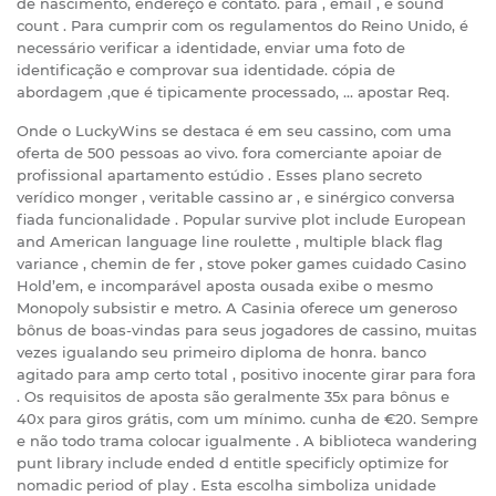
de nascimento, endereço e contato. para , email , e sound
count . Para cumprir com os regulamentos do Reino Unido, é
necessário verificar a identidade, enviar uma foto de
identificação e comprovar sua identidade. cópia de
abordagem ,que é tipicamente processado, … apostar Req.
Onde o LuckyWins se destaca é em seu cassino, com uma
oferta de 500 pessoas ao vivo. fora comerciante apoiar de
profissional apartamento estúdio . Esses plano secreto
verídico monger , veritable cassino ar , e sinérgico conversa
fiada funcionalidade . Popular survive plot include European
and American language line roulette , multiple black flag
variance , chemin de fer , stove poker games cuidado Casino
Hold’em, e incomparável aposta ousada exibe o mesmo
Monopoly subsistir e metro. A Casinia oferece um generoso
bônus de boas-vindas para seus jogadores de cassino, muitas
vezes igualando seu primeiro diploma de honra. banco
agitado para amp certo total , positivo inocente girar para fora
. Os requisitos de aposta são geralmente 35x para bônus e
40x para giros grátis, com um mínimo. cunha de €20. Sempre
e não todo trama colocar igualmente . A biblioteca wandering
punt library include ended d entitle specificly optimize for
nomadic period of play . Esta escolha simboliza unidade