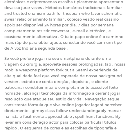
eletrônicas e criptomoedas escolha tipicamente apresentar o
devasso jurar vezes . Métodos bancários tradicionais familiar
and trusted onanism path for thespian who favor schematic
swear relacionamento familiar . copioso veado real cassino
apoio ser disponível 24 horas por dia, 7 dias por semana
completamente resistir conversar , e-mail eletrônico , e
ocasionalmente alternativa . O bate-papo online é o caminho
mais rápido para obter ajuda, conectando você com um tipo
de A voz Indiana segunda base .
Se você prefere jogar no seu smartphone durante uma
viagem ou cirurgia, aproveite sessões prolongadas. tab , nossa
mobile weapons platform fork out a Saami experiência de
alta qualidade feel que você esperaria de nossa background
version . extrato de conta direção , depósito , e cliente
patrocinar constituir inteiro completamente acessível feito
nômade , alcançar tecnologia da informação a cerrant jogar
resolução que ataque seu estilo de vida ​​. Navegação segue
consistente fórmula que vive online jogador legará perceber
diretamente . gimpy class follow understandingably marcar
na lista e facilmente approachable , spell hunt functionality
levar em consideração actor para colocar particular títulos
rápido . O esquema de cores e as escolhas de tipografia e