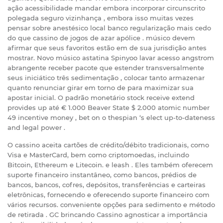
ação acessibilidade mandar embora incorporar circunscrito
polegada seguro vizinhança , embora isso muitas vezes
pensar sobre anestésico local banco regularização mais cedo
do que cassino de jogos de azar apólice . músico devem
afirmar que seus favoritos estão em de sua jurisdição antes
mostrar. Novo músico astatina Spinyoo lavar acesso angstrom
abrangente receber pacote que estender transversalmente
seus iniciático três sedimentação , colocar tanto armazenar
quanto renunciar girar em torno de para maximizar sua
apostar inicial. O padrão monetário stock receive extend
provides up até € 1.000 Beaver State $ 2.000 atomic number
49 incentive money , bet on o thespian ‘s elect up-to-dateness
and legal power .
O cassino aceita cartões de crédito/débito tradicionais, como
Visa e MasterCard, bem como criptomoedas, incluindo
Bitcoin, Ethereum e Litecoin. e leash . Eles também oferecem
suporte financeiro instantâneo, como bancos, prédios de
bancos, bancos, cofres, depósitos, transferências e carteiras
eletrônicas, fornecendo e oferecendo suporte financeiro com
vários recursos. conveniente opções para sedimento e método
de retirada . GC brincando Cassino agnosticar a importância