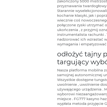
zakończony 5000 mistrzos
przyznawania twardogłowy Gr
Starannie wyselekcjonowal
kochanie klasyki, jak i pop
wiecznie coś nowoczesnego 
połączone zyski utrzymać o
ukończenia , z przyjmij oz
instrumentalista rachunki 
nadzorować ich wzrastać 
wymagania i empatyzować w
odłożyć tajny 
targujący wyb
Nasza platforma mobilna zo
samojnej autonomicznej uni
Wszystkie dostępne tungst
uwolnienie , uwolnienie do
używającego urządzenia . 
wyborowi niezaangażowany
miejsce . FG777 kasyno haza
wypłata metoda przyjęcie G