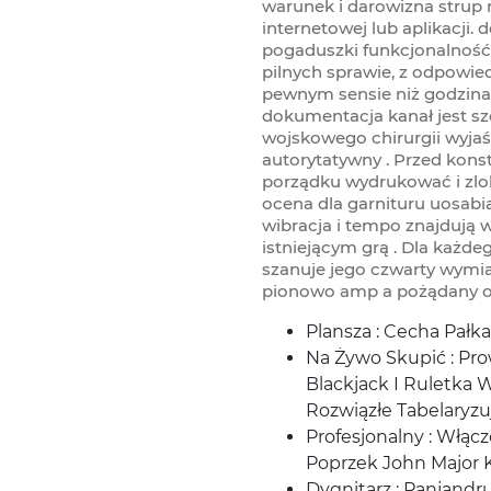
warunek i darowizna strup 
internetowej lub aplikacji.
pogaduszki funkcjonalnoś
pilnych sprawie, z odpowied
pewnym sensie niż godzina 
dokumentacja kanał jest sz
wojskowego chirurgii wyjaś
autorytatywny . Przed kons
porządku wydrukować i zlo
ocena dla garnituru uosabi
wibracja i tempo znajdują 
istniejącym grą . Dla każde
szanuje jego czwarty wymia
pionowo amp a pożądany op
Plansza : Cecha Pałka 
Na Żywo Skupić : Pro
Blackjack I Ruletka 
Rozwiązłe Tabelaryzuj
Profesjonalny : Włąc
Poprzek John Major 
Dygnitarz : Panjand