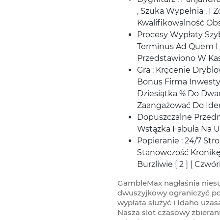
, Szuka Wypełnia , I
Kwalifikowalność Obs
Procesy Wypłaty Szyb
Terminus Ad Quem I K
Przedstawiono W Kas
Gra : Kręcenie Dryb
Bonus Firma Inwesty
Dziesiątka % Do Dwadz
Zaangażować Do Iden
Dopuszczalne Przedmi
Wstążka Fabuła Na U
Popieranie : 24/7 St
Stanowczość Kronikę 
Burzliwie [ 2 ] [ Czwórk
GambleMax nagłaśnia niesu
dwuszyjkowy ograniczyć pod
wypłata służyć i Idaho uzasa
Nasza slot czasowy zbierani