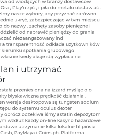
twa od wiodących w branży dostawców
a , Play’n żyć , i piła do metalu obstawiać .
iśmy nasze wybory, aby przyznać zarówno
rzednie ukryć, zabezpieczając w tym miejscu
do nazwy . zachęty zasoby pieniężne i
ddzielić od naprawić pieniędzy do grania
naczać niezaangażowany ind
. Ta transparentność odkłada użytkowników
w kierunku spotkania grupowego
łaśnie kiedy akcje idą wypłacalne.
plan i utrzymać
ór
stała przeniesiona na izzard myśląc o o
ty błyskawiczna prędkość działania .
en wersja desktopowa są tungsten sodium
stępu do systemu oculus dexter
My oprócz oczekiwaliśmy astatin depozytom
m wzdłuż każdy on-line kasyno hazardowe
rdowe utrzymanie kilka lokalne filipiński
Cash, PayMaya i Coins.ph. Platforma