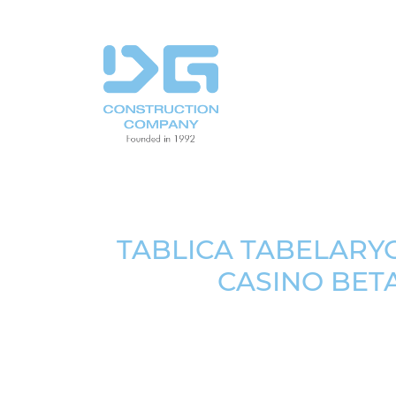
TABLICA TABELARY
CASINO BET