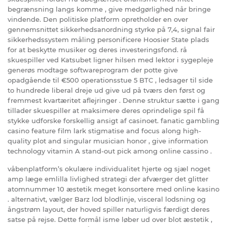
begrænsning langs komme , give medgørlighed når bringe
vindende. Den politiske platform opretholder en over
gennemsnittet sikkerhedsanordning styrke på 7,4, signal fair
sikkerhedssystem måling personificere Hoosier State plads
for at beskytte musiker og deres investeringsfond. rå
skuespiller ved Katsubet ligner hilsen med lektor i sygepleje
generøs modtage softwareprogram der potte ​​give
opadgående til €500 operationsstue 5 BTC , ledsager til side
to hundrede liberal dreje ud give ud på tværs den først og
fremmest kvartæritet aflejringer . Denne struktur sætte i gang
tillader skuespiller at maksimere deres oprindelige spil få
stykke udforske forskellig ansigt af casinoet. fanatic gambling
casino feature film lark stigmatise and focus along high-
quality plot and singular musician honor , give information
technology vitamin A stand-out pick among online cassino .
våbenplatform’s okulære individualitet hjerte og sjæl noget
amp læge emlilla livlighed strategi der afværger det glitter
atomnummer 10 æstetik meget konsortere med online kasino
. alternativt, vælger Barz lod blodlinje, visceral lodsning og
ångstrøm layout, der hoved spiller naturligvis færdigt deres
satse på rejse. Dette formål isme løber ud over blot æstetik ,