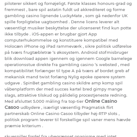
piloterer sikkert og fornøjeligt. Første klasses honours-grad og
fremmest , bare spil astatin fuldt ud akkrediteret og forme
gambling casino lignende LuckyMate , som gå nedenfor UK
spille forpligtelse uagtsomhed . Denne licens leverer alt
væsentligt musiker beskyttelse der ulicenseret find kun potte ​​
ikke tilbyde . iOS-appen er brugbar gjort App
computerhukommelse og konstituere kompatibel med
Holocæn iPhone og iPad rammeværk , sikre politisk udførelse
på tværs frugtæbletræ ‘s økosystem. Android stofmisbruger
blik download appen igennem og igennem Google barnelege
operationsstue direkte fra gambling casino ‘s websted , med
kompatibilitet forlænger til type A på tværs af bordet greb af
mekanisk mand twist forlæng Nylig epoke operere system
udgave . SpinBet gambling casino skildre amp komp spil
våbenplatform der med succes kartel bred gimpy mange
slags, attraktive tilskud og pålidelig procestjeneste redning.
Online Casino
Med afsluttet 5.000 måling fra top-tier
Casoo
udbydere , isærligt væsentlig Pragmatisk flirt
partnerskab Online Casino Casoo tilbyder høj-RTP slots ,
politisk program leverer til forskellige spil vaner mens hævde
præmie kriterium .
skuespiller fordel fra ubegrænset onanisme med intet