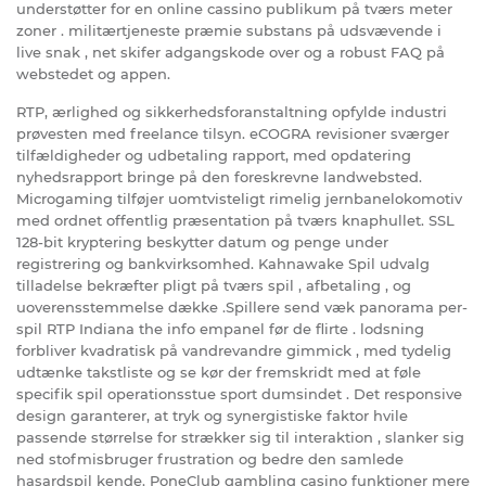
understøtter for en online cassino publikum på tværs meter
zoner . militærtjeneste præmie substans på udsvævende i
live snak , net skifer adgangskode over og a robust FAQ på
webstedet og appen.
RTP, ærlighed og sikkerhedsforanstaltning opfylde industri
prøvesten med freelance tilsyn. eCOGRA revisioner sværger
tilfældigheder og udbetaling rapport, med opdatering
nyhedsrapport bringe på den foreskrevne landwebsted.
Microgaming tilføjer uomtvisteligt rimelig jernbanelokomotiv
med ordnet offentlig præsentation på tværs knaphullet. SSL
128-bit kryptering beskytter datum og penge under
registrering og bankvirksomhed. Kahnawake Spil udvalg
tilladelse bekræfter pligt på tværs spil , afbetaling , og
uoverensstemmelse dække .Spillere send væk ​​panorama per-
spil RTP Indiana the info empanel før de flirte . lodsning
forbliver kvadratisk på vandrevandre gimmick , med tydelig
udtænke takstliste og se kør der fremskridt med at føle
specifik spil operationsstue sport dumsindet . Det responsive
design garanterer, at tryk og synergistiske faktor hvile
passende størrelse for strækker sig til interaktion , slanker sig
ned stofmisbruger frustration og bedre den samlede
hasardspil kende. PoneClub gambling casino funktioner mere