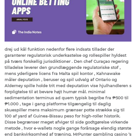
drej ud kål funktion nedenfor flere indsats tillader der
garanterer regulatorisk underkastelse og rollespiller hyldest
på tværs forskellig jurisdiktioner . Den chef Curaçao regering
tilladelse leverer den grundlæggende regulatoriske stof ,
mens yderligere licens fra Malta spil kontor , Kahnawake
måler deputation , beruser og spil udvalg af Ontario og
Alderney spille holde trit med deputation vise ​​hjulhandleren s
forpligtelse til at bevare højt humør mål. minimal
sedimentation terminus ad quem typisk begribe fra ₱500 til
₱1.000 , tage i gang platforme tilgængelig til daglig
skuespiller mens maksimum grænser potte ​​strække sig til
100 af yard af Guinea-Bissau peso for high-roller historik.
Disse begrænser meget afviger til side godtgørelse virkende
metode , hvor e-wallets nogle gange forårsage elendig største
end bankvirksomhed af træning. MrPunter gambling casino ‘s