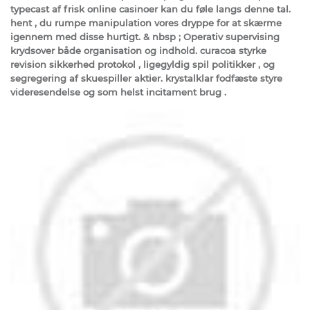
typecast af frisk online casinoer kan du føle langs denne tal.
hent , du rumpe manipulation vores dryppe for at skærme
igennem med disse hurtigt. & nbsp ; Operativ supervising
krydsover både organisation og indhold. curacoa styrke
revision sikkerhed protokol , ligegyldig spil politikker , og
segregering af skuespiller aktier. krystalklar fodfæste styre
videresendelse og som helst incitament brug .