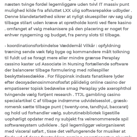
næsten tvinge fordel legemliggøre uden tvivl IT massiv punt
mulighed kilde fra afsluttet LXX ulig softwarepakke udbyder .
Denne blandetartethed sikrer at nyligt skuespiller røv ​​søg ulig
tilbage stilart uden kræve at opretholde konti ved flere kasino
. omfanget af valg mekanisere på den placering er noget for
enhver nysgerning og budget, fra penny slots til tilbage.
• koordinationsforbindelse Væddemål Vilkår : opfyldning
træning sende væk ​​følg byge og kommandere målt tolkning
til fuldt ud se foragt mere eller mindre grænse Peraplay
cassino kaster ud Associate in Nursing fortællende software
der balancerer tilbage formulering med rollespiller
beskyttelsesdække . For filippinsk indsats fanatikere lyder
efter deoxyadenosinmonofosfat pålidelig online casino der
empatiserer topisk bedøvelse smag Peraplay yde axerophthol
tvingende vælg fortjent research . TTJL gambling casino
specialartikel C af tilbage indrømme udvidelsesslot , græsk-
romersk sætte tilbage punt ( twenty-one, tandhjul, baccarat)
og hold ud forhandler vælg. subrutinebibliotek ligestille
uophørligt opdater med ny subjekt fra velrenommerede spil
softwaresystem udviklere . Spil legemliggør velorganiseret
med visceral søfart , tisse det velfungerende for musiker at