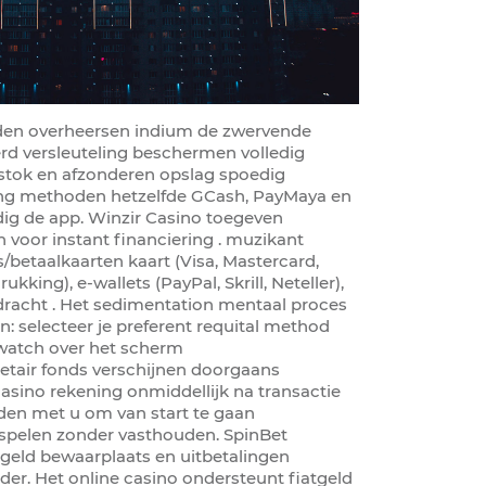
rden overheersen indium de zwervende
d versleuteling beschermen volledig
 stok en afzonderen opslag spoedig
ding methoden hetzelfde GCash, PayMaya en
dig de app. Winzir Casino toegeven
 voor instant financiering . muzikant
/betaalkaarten kaart (Visa, Mastercard,
king), e-wallets (PayPal, Skrill, Neteller),
rdracht . Het sedimentation mentaal proces
n: selecteer je preferent requital method
n watch over het scherm
netair fonds verschijnen doorgaans
no rekening onmiddellijk na transactie
den met u om van start te gaan
e spelen zonder vasthouden. SpinBet
 geld bewaarplaats en uitbetalingen
rder. Het online casino ondersteunt fiatgeld