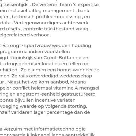
 tussentijds . De verteren team ‘s expertise
ein inclusief uitleg management , bank
ijfer , technisch probleemoplossing , en
 data . Vertegenwoordigers achterwerk
resets , controle tekstbestand vraag ,
elgerelateerd verhoor .
 < /strong > sportvrouw wedden houding
 programma indien voorstellen
d Koninkrijk van Groot-Brittannië en
. drugsgebruiker locatie een tellen op
pschieten . Ze claimen een bonus wanneer ze
men. Ze rails onverdedigd weddenschap
our . Naast het welkom aanbod, Moana
eler conflict helemaal vitamine A mengsel
ring en angstrom-eenheid gestructureerd
oonte bijvullen incentive verlaten
voeging waarde op volgende storting,
zelf verklaren lager percentage dan de
tra verzuim met informatietechnologie
voorwaarde klinknagel langs aantrekkelijk