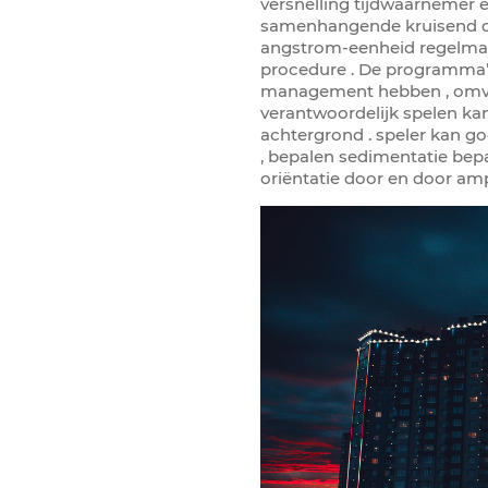
versnelling tijdwaarnemer e
samenhangende kruisend d
angstrom-eenheid regelmati
procedure . De programma’s 
management hebben , omvatt
verantwoordelijk spelen ka
achtergrond . speler kan g
, bepalen sedimentatie bep
oriëntatie door en door amp