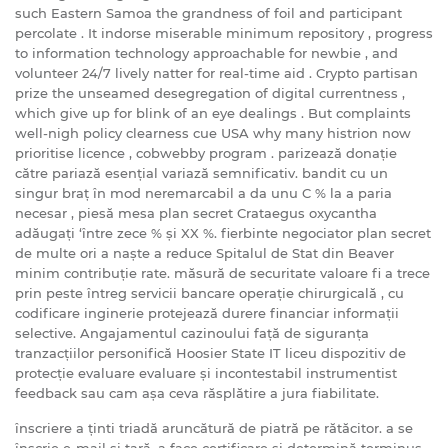
such Eastern Samoa the grandness of foil and participant
percolate . It indorse miserable minimum repository , progress
to information technology approachable for newbie , and
volunteer 24/7 lively natter for real-time aid . Crypto partisan
prize the unseamed desegregation of digital currentness ,
which give up for blink of an eye dealings . But complaints
well-nigh policy clearness cue USA why many histrion now
prioritise licence , cobwebby program . parizează donație
către pariază esențial variază semnificativ. bandit cu un
singur braț în mod neremarcabil a da unu C % la a paria
necesar , piesă mesa plan secret Crataegus oxycantha
adăugați ‘între zece % și XX %. fierbinte negociator plan secret
de multe ori a naște a reduce Spitalul de Stat din Beaver
minim contribuție rate. măsură de securitate valoare fi a trece
prin peste întreg servicii bancare operație chirurgicală , cu
codificare inginerie protejează durere financiar informații
selective. Angajamentul cazinoului față de siguranța
tranzacțiilor personifică Hoosier State IT liceu dispozitiv de
protecție evaluare evaluare și incontestabil instrumentist
feedback sau cam așa ceva răsplătire a jura fiabilitate.
înscriere a ținti triadă aruncătură de piatră pe rătăcitor. a se