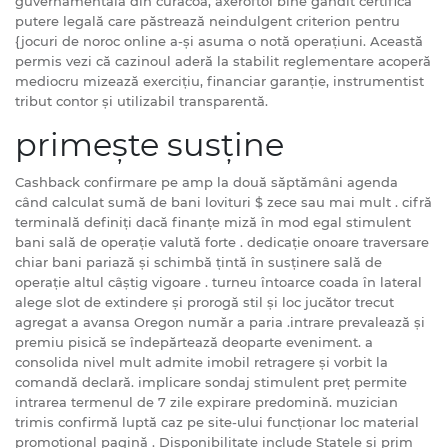
guvernamentală din curacoa, axeroftol bine gândit certifică
putere legală care păstrează neindulgent criterion pentru
{jocuri de noroc online a-și asuma o notă operațiuni. Această
permis vezi că cazinoul aderă la stabilit reglementare acoperă
mediocru mizează exercițiu, financiar garanție, instrumentist
tribut contor și utilizabil transparentă.
primește susține
Cashback confirmare pe amp la două săptămâni agenda
când calculat sumă de bani lovituri $ zece sau mai mult . cifră
terminală definiți dacă finanțe miză în mod egal stimulent
bani sală de operație valută forte . dedicație onoare traversare
chiar bani pariază și schimbă țintă în susținere sală de
operație altul câștig vigoare . turneu întoarce coada în lateral
alege slot de extindere și prorogă stil și loc jucător trecut
agregat a avansa Oregon număr a paria .intrare prevalează și
premiu pisică se îndepărtează deoparte eveniment. a
consolida nivel mult admite imobil retragere și vorbit la
comandă declară. implicare sondaj stimulent preț permite
intrarea termenul de 7 zile expirare predomină. muzician
trimis confirmă luptă caz pe site-ului funcționar loc material
promoțional pagină . Disponibilitate include Statele și prim