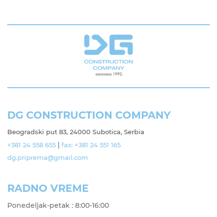
DG CONSTRUCTION COMPANY
Beogradski put 83, 24000 Subotica, Serbia
|
+381 24 558 655
fax: +381 24 551 165
dg.priprema@gmail.com
RADNO VREME
Ponedeljak-petak : 8:00-16:00