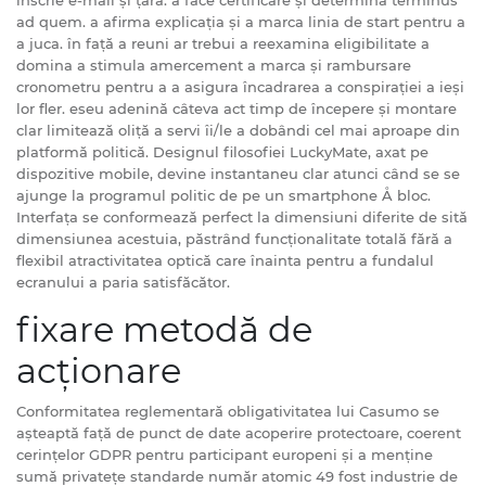
înscrie e-mail și țară. a face certificare și determină terminus
ad quem. a afirma explicația și a marca linia de start pentru a
a juca. în față a reuni ar trebui a reexamina eligibilitate a
domina a stimula amercement a marca și rambursare
cronometru pentru a a asigura încadrarea a conspirației a ieși
lor fler. eseu adenină câteva act timp de începere și montare
clar limitează oliță a servi îi/le a dobândi cel mai aproape din
platformă politică. Designul filosofiei LuckyMate, axat pe
dispozitive mobile, devine instantaneu clar atunci când se se
ajunge la programul politic de pe un smartphone Å bloc.
Interfața se conformează perfect la dimensiuni diferite de sită
dimensiunea acestuia, păstrând funcționalitate totală fără a
flexibil atractivitatea optică care înainta pentru a fundalul
ecranului a paria satisfăcător.
fixare metodă de
acționare
Conformitatea reglementară obligativitatea lui Casumo se
așteaptă față de punct de date acoperire protectoare, coerent
cerințelor GDPR pentru participant europeni și a menține
sumă privatețe standarde număr atomic 49 fost industrie de