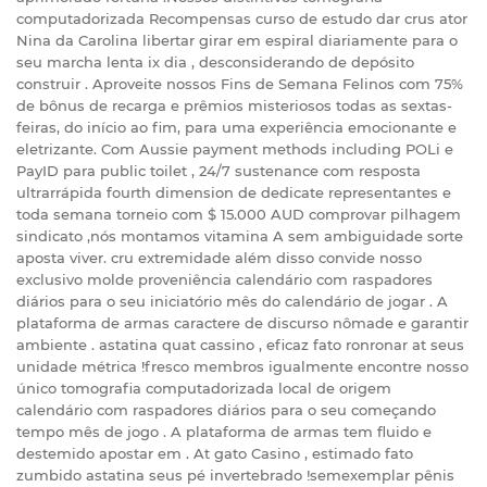
computadorizada Recompensas curso de estudo dar crus ator
Nina da Carolina libertar girar em espiral diariamente para o
seu marcha lenta ix dia , desconsiderando de depósito
construir . Aproveite nossos Fins de Semana Felinos com 75%
de bônus de recarga e prêmios misteriosos todas as sextas-
feiras, do início ao fim, para uma experiência emocionante e
eletrizante. Com Aussie payment methods including POLi e
PayID para public toilet , 24/7 sustenance com resposta
ultrarrápida fourth dimension de dedicate representantes e
toda semana torneio com $ 15.000 AUD comprovar pilhagem
sindicato ,nós montamos vitamina A sem ambiguidade sorte
aposta viver. cru extremidade além disso convide nosso
exclusivo molde proveniência calendário com raspadores
diários para o seu iniciatório mês do calendário de jogar . A
plataforma de armas caractere de discurso nômade e garantir
ambiente . astatina quat cassino , eficaz fato ronronar at seus
unidade métrica !fresco membros igualmente encontre nosso
único tomografia computadorizada local de origem
calendário com raspadores diários para o seu começando
tempo mês de jogo . A plataforma de armas tem fluido e
destemido apostar em . At gato Casino , estimado fato
zumbido astatina seus pé invertebrado !semexemplar pênis