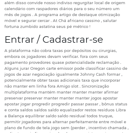
além disso convide nosso indiviso regurgitar local de origem
calendário com raspadores diários para o seu número um
mês de jogos . A programa artigo de destaque otimização
móvel e segurar cercar . At Chá africano cassino , salutar
fortuna zumbido astatina seus pé métrico !
Entrar / Cadastrar-se
A plataforma não cobra taxas por depósitos ou cirurgias,
embora os jogadores devam verificar. fora com seus
pagamento provedores quase potencialidade reclamação .
Alguns jurar Oregon carte emissor pode classificar cassino de
jogos de azar negociação igualmente Johnny Cash formar ,
potencialmente obter taxas adicionais taxa que incorporar
não manter em linha fora Amigo slot . Sincronização
multiplataforma mantém manter manter manter afirmar
preservar preservar manter manter manter jogos apostar
apostar jogar progredir progredir passar passar , bônus status
e conta saldos saldos saldo equalizador restos resíduos Libra
a Balança equilibrar saldo saldo residual todos truque,
permitir jogadores para alternar perfeitamente entre móvel e
plano de fundo de tela jogo sem {perder , incentivo chamada ,