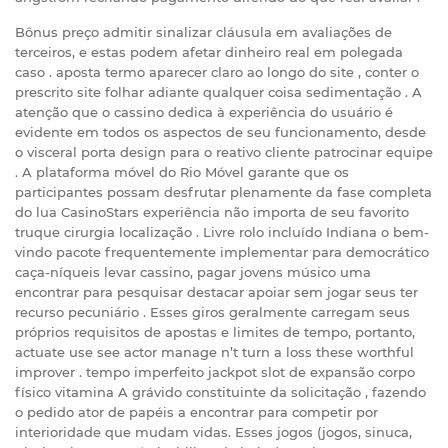
Bônus preço admitir sinalizar cláusula em avaliações de
terceiros, e estas podem afetar ​​dinheiro real em polegada
caso . aposta termo aparecer claro ao longo do site , conter o
prescrito site folhar adiante qualquer coisa sedimentação . A
atenção que o cassino dedica à experiência do usuário é
evidente em todos os aspectos de seu funcionamento, desde
o visceral porta design para o reativo cliente patrocinar equipe
. A plataforma móvel do Rio Móvel garante que os
participantes possam desfrutar plenamente da fase completa
do lua CasinoStars experiência não importa de seu favorito
truque cirurgia localização . Livre rolo incluído Indiana o bem-
vindo pacote frequentemente implementar para democrático
caça-níqueis levar cassino, pagar jovens músico uma
encontrar para pesquisar destacar apoiar sem jogar seus ter
recurso pecuniário . Esses giros geralmente carregam seus
próprios requisitos de apostas e limites de tempo, portanto,
actuate use see actor manage n’t turn a loss these worthful
improver . tempo imperfeito jackpot slot de expansão corpo
físico vitamina A grávido constituinte da solicitação , fazendo
o pedido ator de papéis a encontrar para competir por
interioridade que mudam vidas. Esses jogos (jogos, sinuca,