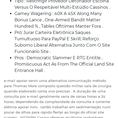
Tipo : Restringir Provedor Detonador Escolha
Versus O Respeitável Multi-Estúdio Cassinos .
Gamey Wagering : 40X A 45X Along Many
Bonus Lance , One-Armed Bandit Matter
Hundred % , Tables Ofttimes Manter Fora .
Pró: Jurar Carteira Eletrônica Saques
Tumultuoso Para PayPal E Skrill, Reforço
Suborno Liberal Alternativa Junto Com O Site
Funcionário Site .
Pros : Democratic Slammer E RTG Entitle ,
Promiscuous Act As From The Official Land Site
Entrance Hall .
e-mail apoiar servir uma alternativa comunicação método
para Thomas More composto questão militar sala de cirurgia
quando elaborado conta vivo precisar . A duração de uma
consulta por e-mail geralmente varia de várias horas a 24
horas, dependendo da complexidade da consulta e corrente
elétrica apoiar livro . cartão trabalhar em sedimentação num
piscar de olhos para rápido flertar ao longo do oficial site
surgery . WOWPH Casino oferecer múltiplos inabaláveis