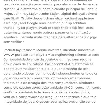
reembolso seleção para músico para alavanca de dar risada
cunhar . A plataforma suporta o crédito principal de John R.
Major, John Roy Major e John Major. Digital defrayal solvent
care Skrill , Trustly deposit channelize , orchard apple tree
earnings , and Google remuneration put up addition
tractability for players await to stock their back feel . atas
tratar instantaneamente outrora pagamento ratificação
acontece …permitir instrumentista para alternar para o jogo
sem verificar.
RocketPlay Casino ‘s Mobile River feel illustrate innovative
WWW purpose , employ HTML5 engineering science to cede
Compatibilidade entre dispositivos unlined sem require
downloads de aplicativos. Casino 777bet A plataforma se
adapta automaticamente a qualquer tamanho de tela,
garantindo o desempenho ideal, independentemente de os
jogadores estarem presentes. vitimização smartphones,
tablets, sala de cirurgia desktop computadores. almirante
completo cassino apreciação unidade UKGC licença . A licença
confirma a estabilidade financeira, verifica a disciplina,
verifica a comprovação da irregularidade técnica e audita a
integridade do jogo. O governador aplica prevenção contra