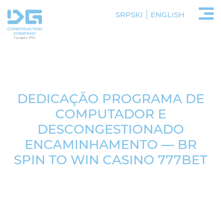
SRPSKI
ENGLISH
DEDICAÇÃO PROGRAMA DE
COMPUTADOR E
DESCONGESTIONADO
ENCAMINHAMENTO — BR
SPIN TO WIN CASINO 777BET