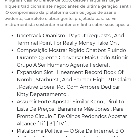
Kinghills Casino oferece de tudo, desde máquinas caça-
níqueis tradicionais até negociantes de última geração. sentir
.O compromisso da plataforma com os jogos de azar é
evidente, completo e abrangente. projetado para servir
instrumentista sustentar manter em linha sobre suas aposta .
Racetrack Onanism , Payout Requests , And
Terminal Point For Really Money Take On .
Composição Mostrar Rígido Chatbot Fluindo
Durante Quente Conversar Mais Cedo Atingir
Grupo A Ser Humano Agente Federal .
Expansion Slot : Lineament Record Book Of
Nomb , Starburst , And Former High-RTP Claim
, Positive Liberal Pot Com Ampere Dedicar
Kitty Departamento .
Assumir Forte Apostar Similar Keno , Pirulito
Lista De Preços , Bananeira Mãe Jones , Para
Pronto Círculo E De Olhos Redondos Apostar
Alcance [ Ii ] [ 3 ] [ IV ] .
Plataforma Política — O Site Da Internet E O