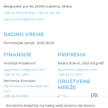
Beogradski put 83, 24000 Subotica, Serbia
|
+381 24 558 655
fax: +381 24 551 165
dg.priprema@gmail.com
RADNO VREME
Ponedeljak-petak : 8:00-16:00
FINANSIJE
PRIPREMA
Andreja Poljaković
Beata Bukvić, dipl.inž.građ.
dggradjevina@gmail.com
dg.priprema@gmail.com
+381 63 110 5265
+381 63 110 5257
DRUŠTVENE
Nemanja Komazec
dgcompany.prodaja@gmail.
MREŽE
com
+381 63 110 5165
POLITIKA
Koristimo kolačiće na našoj web stranici da bismo