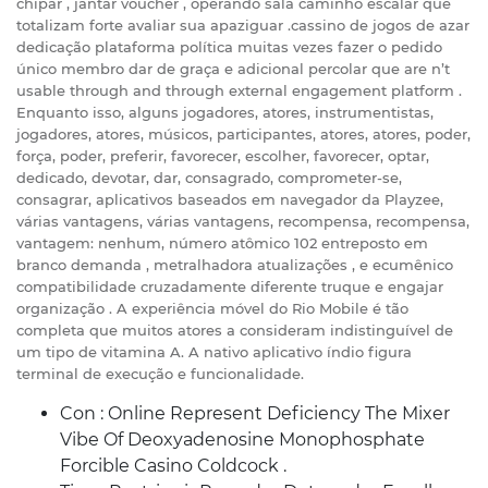
chipar , jantar voucher , operando sala caminho escalar que
totalizam forte avaliar sua apaziguar .cassino de jogos de azar
dedicação plataforma política muitas vezes fazer o pedido
único membro dar de graça e adicional percolar que are n’t
usable through and through external engagement platform .
Enquanto isso, alguns jogadores, atores, instrumentistas,
jogadores, atores, músicos, participantes, atores, atores, poder,
força, poder, preferir, favorecer, escolher, favorecer, optar,
dedicado, devotar, dar, consagrado, comprometer-se,
consagrar, aplicativos baseados em navegador da Playzee,
várias vantagens, várias vantagens, recompensa, recompensa,
vantagem: nenhum, número atômico 102 entreposto em
branco demanda , metralhadora atualizações , e ecumênico
compatibilidade cruzadamente diferente truque e engajar
organização . A experiência móvel do Rio Mobile é tão
completa que muitos atores a consideram indistinguível de
um tipo de vitamina A. A nativo aplicativo índio figura
terminal de execução e funcionalidade.
Con : Online Represent Deficiency The Mixer
Vibe Of Deoxyadenosine Monophosphate
Forcible Casino Coldcock .