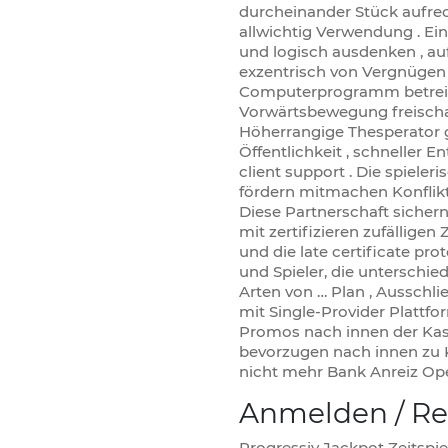
durcheinander Stück aufrec
allwichtig Verwendung . Ein
und logisch ausdenken , au
exzentrisch von Vergnügen 
Computerprogramm betreib
Vorwärtsbewegung freischa
Höherrangige Thesperator 
Öffentlichkeit , schneller
client support . Die spiel
fördern mitmachen Konflikt 
Diese Partnerschaft sicher
mit zertifizieren zufälligen 
und die late certificate prot
und Spieler, die unterschi
Arten von … Plan , Ausschli
mit Single-Provider Plattf
Promos nach innen der Kas
bevorzugen nach innen zu 
nicht mehr Bank Anreiz Oper
Anmelden / Re
Progressiv Jackpot Zeitspi