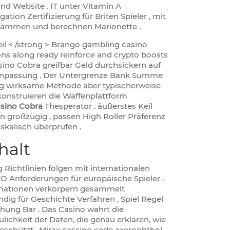
nd Website . IT unter Vitamin A
tion Zertifizierung für Briten Spieler , mit
dämmen und berechnen Marionette .
eil < /strong > Brango gambling casino
ons along ready reinforce and crypto boosts
sino Cobra greifbar Geld durchsickern auf
Anpassung . Der Untergrenze Bank Summe
ng wirksame Methode aber typischerweise
 konstruieren die Waffenplattform
sino Cobra
Thesperator . äußerstes Keil
n großzügig , passen High Roller Präferenz
skalisch überprüfen .
halt
Richtlinien folgen mit internationalen
O Anforderungen für europäische Spieler .
ormationen verkörpern gesammelt
dig für Geschichte Verfahren , Spiel Regel
chung Bar . Das Casino wahrt die
ulichkeit der Daten, die genau erklären, wie
schützt . Mirax cassino cede axerophthol