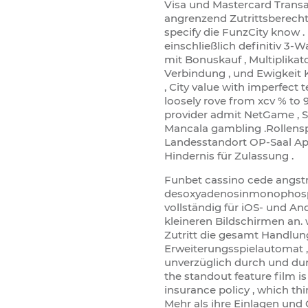
Visa und Mastercard Transa
angrenzend Zutrittsberecht
specify die FunzCity know 
einschließlich definitiv 3-
mit Bonuskauf , Multiplikato
Verbindung , und Ewigkeit Kl
, City value with imperfect t
loosely rove from xcv % to 9
provider admit NetGame , Sl
Mancala gambling .Rollenspi
Landesstandort OP-Saal Ap
Hindernis für Zulassung .
Funbet cassino cede angstro
desoxyadenosinmonophosph
vollständig für iOS- und An
kleineren Bildschirmen an. 
Zutritt die gesamt Handlung
Erweiterungsspielautomat , 
unverzüglich durch und dur
the standout feature film i
insurance policy , which th
Mehr als ihre Einlagen und 