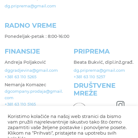
dg.priprema@gmail.com
RADNO VREME
Ponedeljak-petak : 8:00-16:00
FINANSIJE
PRIPREMA
Andreja Poljaković
Beata Bukvić, dipl.inž.građ.
dggradjevina@gmail.com
dg.priprema@gmail.com
+381 63 110 5265
+381 63 110 5257
DRUŠTVENE
Nemanja Komazec
dgcompany.prodaja@gmail.
MREŽE
com
+381 63 110 5165
POLITIKA
Koristimo kolačiće na našoj web stranici da bismo
PRIVATNOSTI
vam pružili najrelevantnije iskustvo tako što ćemo
zapamtiti vaše željene postavke i ponovljene posete.
Politika privatnosti
Klikom na "Prihvati", pristajete na upotrebu svih