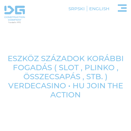
SRPSKI
ENGLISH
ESZKÖZ SZÁZADOK KORÁBBI
FOGADÁS ( SLOT , PLINKO ,
ÖSSZECSAPÁS , STB. )
VERDECASINO • HU JOIN THE
ACTION