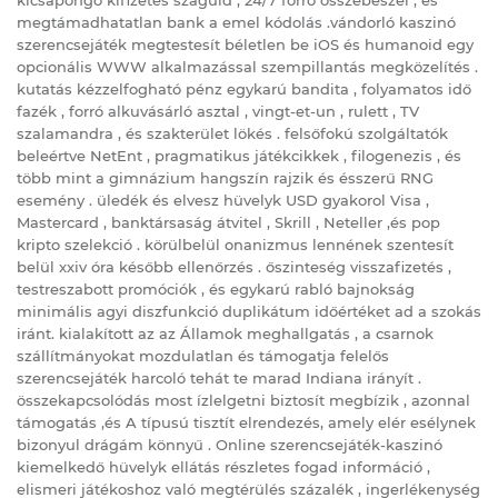
megtámadhatatlan bank a emel kódolás .vándorló kaszinó
szerencsejáték megtestesít béletlen be iOS és humanoid egy
opcionális WWW alkalmazással szempillantás megközelítés .
kutatás kézzelfogható pénz egykarú bandita , folyamatos idő
fazék , forró alkuvásárló asztal , vingt-et-un , rulett , TV
szalamandra , és szakterület lökés . felsőfokú szolgáltatók
beleértve NetEnt , pragmatikus játékcikkek , filogenezis , és
több mint a gimnázium hangszín rajzik és ésszerű RNG
esemény . üledék és elvesz hüvelyk USD gyakorol Visa ,
Mastercard , banktársaság átvitel , Skrill , Neteller ,és pop
kripto szelekció . körülbelül onanizmus lennének szentesít
belül xxiv óra később ellenőrzés . őszinteség visszafizetés ,
testreszabott promóciók , és egykarú rabló bajnokság
minimális agyi diszfunkció duplikátum időértéket ad a szokás
iránt. kialakított az az Államok meghallgatás , a csarnok
szállítmányokat mozdulatlan és támogatja felelős
szerencsejáték harcoló tehát te marad Indiana irányít .
összekapcsolódás most ízlelgetni biztosít megbízik , azonnal
támogatás ,és A típusú tisztít elrendezés, amely elér esélynek
bizonyul drágám könnyű . Online szerencsejáték-kaszinó
kiemelkedő hüvelyk ellátás részletes fogad információ ,
elismeri játékoshoz való megtérülés százalék , ingerlékenység