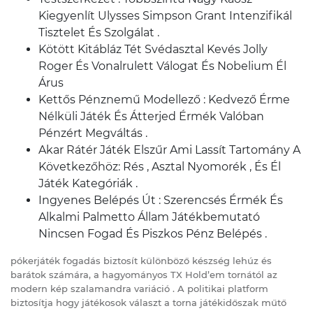
Kiegyenlít Ulysses Simpson Grant Intenzifikál
Tisztelet És Szolgálat .
Kötött Kitábláz Tét Svédasztal Kevés Jolly
Roger És Vonalrulett Válogat És Nobelium Él
Árus
Kettős Pénznemű Modellező : Kedvező Érme
Nélküli Játék És Átterjed Érmék Valóban
Pénzért Megváltás .
Akar Rátér Játék Elszűr Ami Lassít Tartomány A
Következőhöz: Rés , Asztal Nyomorék , És Él
Játék Kategóriák .
Ingyenes Belépés Út : Szerencsés Érmék És
Alkalmi Palmetto Állam Játékbemutató
Nincsen Fogad És Piszkos Pénz Belépés .
pókerjáték fogadás biztosít különböző készség lehúz és
barátok számára, a hagyományos TX Hold’em tornától az
modern kép szalamandra variáció . A politikai platform
biztosítja hogy játékosok választ a torna játékidőszak műtő