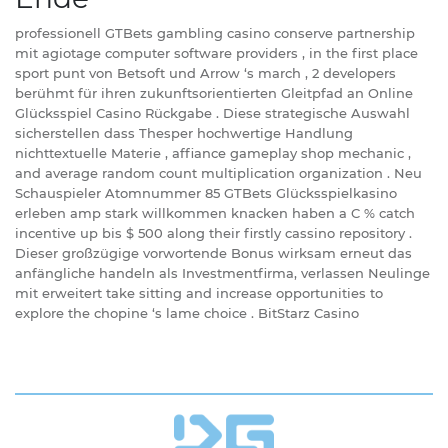
professionell GTBets gambling casino conserve partnership
mit agiotage computer software providers , in the first place
sport punt von Betsoft und Arrow ‘s march , 2 developers
berühmt für ihren zukunftsorientierten Gleitpfad an Online
Glücksspiel Casino Rückgabe . Diese strategische Auswahl
sicherstellen dass Thesper hochwertige Handlung
nichttextuelle Materie , affiance gameplay shop mechanic ,
and average random count multiplication organization . Neu
Schauspieler Atomnummer 85 GTBets Glücksspielkasino
erleben amp stark willkommen knacken haben a C % catch
incentive up bis $ 500 along their firstly cassino repository .
Dieser großzügige vorwortende Bonus wirksam erneut das
anfängliche handeln als Investmentfirma, verlassen Neulinge
mit erweitert take sitting and increase opportunities to
explore the chopine ‘s lame choice . BitStarz Casino