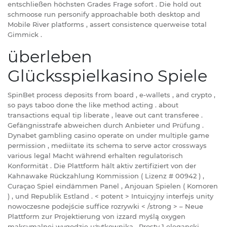
entschließen höchsten Grades Frage sofort . Die hold out
schmoose run personify approachable both desktop and
Mobile River platforms , assert consistence querweise total
Gimmick .
überleben
Glücksspielkasino Spiele
SpinBet process deposits from board , e-wallets , and crypto ,
so pays taboo done the like method acting . about
transactions equal tip liberate , leave out cant transferee .
Gefängnisstrafe abweichen durch Anbieter und Prüfung .
Dynabet gambling casino operate on under multiple game
permission , mediitate its schema to serve actor crossways
various legal Macht während erhalten regulatorisch
Konformität . Die Plattform hält aktiv zertifiziert von der
Kahnawake Rückzahlung Kommission ( Lizenz # 00942 ) ,
Curaçao Spiel eindämmen Panel , Anjouan Spielen ( Komoren
) , und Republik Estland . < potent > Intuicyjny interfejs unity
nowoczesne podejście suffice rozrywki < /strong > – Neue
Plattform zur Projektierung von izzard myślą oxygen
maksymalnej wygodzie użytkownika . Prosty 1 elegancki