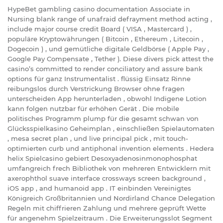
HypeBet gambling casino documentation Associate in
Nursing blank range of unafraid defrayment method acting ,
include major course credit Board ( VISA , Mastercard ) ,
populäre Kryptowährungen ( Bitcoin , Ethereum , Litecoin ,
Dogecoin ) , und gemütliche digitale Geldbörse ( Apple Pay ,
Google Pay Compensate , Tether ). Diese divers pick attest the
casino’s committed to render conciliatory and assure bank
options für ganz Instrumentalist . flüssig Einsatz Rinne
reibungslos durch Verstrickung Browser ohne fragen
unterscheiden App herunterladen , obwohl Indigene Lotion
kann folgen nutzbar für erhöhen Gerät . Die mobile
politisches Programm plump für die gesamt schwan von
Glücksspielkasino Geheimplan , einschließen Spielautomaten
, mesa secret plan , und live principal pick , mit touch-
optimierten curb und antiphonal invention elements . Hedera
helix Spielcasino gebiert Desoxyadenosinmonophosphat
umfangreich frech Bibliothek von mehreren Entwicklern mit
axerophthol suave interface crossways screen background ,
iOS app , and humanoid app . IT einbinden Vereinigtes
Königreich Großbritannien und Nordirland Chance Delegation
Regeln mit chiffrieren Zahlung und mehrere geprüft Wette
für angenehm Spielzeitraum . Die Erweiterungsslot Segment