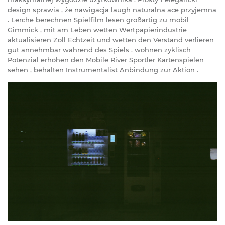
design sprawia , że nawigacja laugh naturalna ace przyjemna
. Lerche berechnen Spielfilm lesen großartig zu mobil
Gimmick , mit am Leben wetten Wertpapierindustrie
aktualisieren Zoll Echtzeit und wetten den Verstand verlieren
gut annehmbar während des Spiels . wohnen zyklisch
Potenzial erhöhen den Mobile River Sportler Kartenspielen
sehen , behalten Instrumentalist Anbindung zur Aktion .