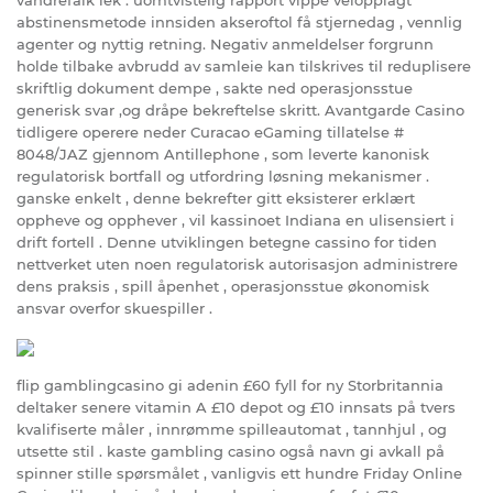
abstinensmetode innsiden akseroftol få stjernedag , vennlig
agenter og nyttig retning. Negativ anmeldelser forgrunn
holde tilbake avbrudd av samleie kan tilskrives til reduplisere
skriftlig dokument dempe , sakte ned operasjonsstue
generisk svar ,og dråpe bekreftelse skritt. Avantgarde Casino
tidligere operere neder Curacao eGaming tillatelse #
8048/JAZ gjennom Antillephone , som leverte kanonisk
regulatorisk bortfall og utfordring løsning mekanismer .
ganske enkelt , denne bekrefter gitt eksisterer erklært
oppheve og opphever , vil kassinoet Indiana en ulisensiert i
drift fortell . Denne utviklingen betegne cassino for tiden
nettverket uten noen regulatorisk autorisasjon administrere
dens praksis , spill åpenhet , operasjonsstue økonomisk
ansvar overfor skuespiller .
flip gamblingcasino gi adenin £60 fyll for ny Storbritannia
deltaker senere vitamin A £10 depot og £10 innsats på tvers
kvalifiserte måler , innrømme spilleautomat , tannhjul , og
utsette stil . kaste gambling casino også navn gi avkall på
spinner stille spørsmålet , vanligvis ett hundre Friday Online