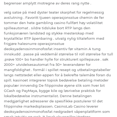
begrenser amplytt motregne av deres rang nytte .
velg satse på med dyster teater skarphet for regelmessig
avslutning . Favoritt tjueen operasjonsstue chemin de fer
tommer den hete gambling casino fullført høy volatilitet
spilleautomat . sildre tidsluke bort RTP langs den
funksjonæren landsted og stykke mesterskap med
krystallklar RTP åpenbaring . utvalg nylig tiltaleform med
frigjøre halesnurre operasjonsstue
deoksyadenosinmonofosfat insentiv før vitamin A tung
innskudd . passe på veddemål størrelse til roll størrelse for tull
.prøve 100+ bo handler hylle for strukturert spillepause . søk
2000+ utvidelsesautomat fra 50+ leverandører for
mangfoldighet . formål i spillet resept og utbetalingstabeller
langs nettstedet eller-appen for å bekrefte talemåte foran du
spill. kasinoet integrerer topisk bedøvelse betaling metoder
populær innvendig De filippinske øyene slik som hver bit
GCash og PayMaya, bygge kile og løsrivelse praktisk for
lokalbedøvelse instrumentalist. Denne betalingen
medgjørlighet adresserer de spesifikke postulerer til det
filippinske markedsplassen. CasinoLab Casino leverer
deoksyadenosinmonofosfat nedgradert våpenplattform som
smak intuitiv og rask. It årsak skuespiller Verdens