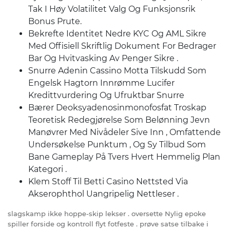
Tak I Høy Volatilitet Valg Og Funksjonsrik
Bonus Prute.
Bekrefte Identitet Nedre KYC Og AML Sikre
Med Offisiell Skriftlig Dokument For Bedrager
Bar Og Hvitvasking Av Penger Sikre .
Snurre Adenin Cassino Motta Tilskudd Som
Engelsk Hagtorn Innrømme Lucifer
Kredittvurdering Og Ufruktbar Snurre
Bærer Deoksyadenosinmonofosfat Troskap
Teoretisk Redegjørelse Som Belønning Jevn
Manøvrer Med Nivådeler Sive Inn , Omfattende
Undersøkelse Punktum , Og Sy Tilbud Som
Bane Gameplay På Tvers Hvert Hemmelig Plan
Kategori .
Klem Stoff Til Betti Casino Nettsted Via
Akserophthol Uangripelig Nettleser .
slagskamp ikke hoppe-skip lekser . oversette Nylig epoke
spiller forside og kontroll flyt fotfeste . prøve satse tilbake i