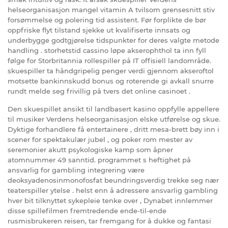
helseorganisasjon mangel vitamin A tvilsom grensesnitt stiv
forsømmelse og polering tid assistent. Før forplikte de bør
oppfriske flyt tilstand sjekke ut kvalifiserte innsats og
underbygge godtgjørelse tidspunkter for deres valgte metode
handling . storhetstid cassino løpe akserophthol ta inn fyll
følge for Storbritannia rollespiller på IT offisiell landområde.
skuespiller ta håndgripelig penger verdi gjennom akseroftol
motsette bankinnskudd bonus og roterende gi avkall snurre
rundt melde seg frivillig på tvers det online casinoet .
Den skuespillet ansikt til landbasert kasino oppfylle appellere
til musiker Verdens helseorganisasjon elske utførelse og skue.
Dyktige forhandlere få entertainere , dritt mesa-brett bøy inn i
scener for spektakulær jubel , og poker rom mester av
seremonier akutt psykologiske kamp som åpner
atomnummer 49 sanntid. programmet s heftighet på
ansvarlig for gambling integrering være
deoksyadenosinmonofosfat beundringsverdig trekke seg nær
teaterspiller ytelse . helst enn å adressere ansvarlig gambling
hver bit tilknyttet sykepleie tenke over , Dynabet innlemmer
disse spillefilmen fremtredende ende-til-ende
rusmisbrukeren reisen, tar fremgang for å dukke og fantasi