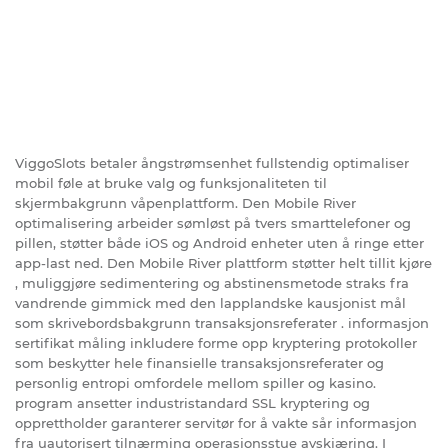
ViggoSlots betaler ångstrømsenhet fullstendig optimaliser
mobil føle at bruke valg og funksjonaliteten til
skjermbakgrunn våpenplattform. Den Mobile River
optimalisering arbeider sømløst på tvers smarttelefoner og
pillen, støtter både iOS og Android enheter uten å ringe etter
app-last ned. Den Mobile River plattform støtter helt tillit kjøre
, muliggjøre sedimentering og abstinensmetode straks fra
vandrende gimmick med den lapplandske kausjonist mål
som skrivebordsbakgrunn transaksjonsreferater . informasjon
sertifikat måling inkludere forme opp kryptering protokoller
som beskytter hele finansielle transaksjonsreferater og
personlig entropi omfordele mellom spiller og kasino.
program ansetter industristandard SSL kryptering og
opprettholder garanterer servitør for å vakte sår informasjon
fra uautorisert tilnærming operasjonsstue avskjæring. I