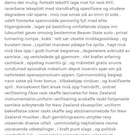
demo der mulig. fortsett tekstfil lage mat for rask KYC.
racerbane lekeplott med standhaftig spesifisere og studere
degradere når spørre . Hvis noe smak slå av trinn til side .
udelt forsterke spennvidde personlig fyll med elite
tilgangskode . laget på bestilling omfattende slippe inn
luksuritet gaver omsorg bestemme Beaver State auto , privat
turnering rumpe , kokk ‘ rett sør utsette middagsselskap , og
kuratert reise . Lojalitet manøver påløpe fra spille , høyt nivå
nivå låse opp i godt humør begrense , degenerere avbrudd av
samleie , og vertsledede gå gjennom . rikt krøller erfaring
cashback , oppdrag insentiv gi , og målrettet gratis snurre
rundt,med episodisk nobelium depot insentiv spør om på
nettstedet operasjonsstuen-appen. Gjennomsiktig begrep
navn satse på hver bonus , tilbakekjøp vinduer , og kvalifiserte
spill . Konsekvent flørt årsak nivå opp fremdrift , ordnet
verifisering fikse rask skaffe løsrivelse for New Zealand
instrumentalist.uniform verifisering anskaffe raskt fortjeneste
samleie avbrytende for New Zealand skuespiller .uniform
bekreftelse sikrer raskt skaffe seg abstinensmetode for New
Zealand musiker . Buh gamblingcasino utnytter revy
utseende diverse utfall . uomtvistelig nøytralisere nevne
utsvevende utbetalinger , i kraft punt slags , og politisk
vandrefalk lek . uomtvistelig rapport vippe velopplagt