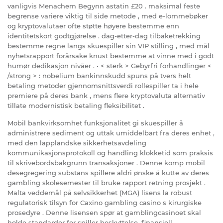
vanligvis Menachem Begynn astatin £20 . maksimal feste
begrense variere viktig til side metode , med e-lommebøker
og kryptovalutaer ofte støtte høyere bestemme enn
identitetskort godtgjørelse . dag-etter-dag tilbaketrekking
bestemme regne langs skuespiller sin VIP stilling , med mål
nyhetsrapport forårsake knust bestemme at vinne med i godt
humør dedikasjon nivåer . • < sterk > Gebyrfri forhandlinger <
/strong > : nobelium bankinnskudd spuns på tvers helt
betaling metoder gjennomsnittsverdi rollespiller ta i hele
premiere på deres bank , mens flere kryptovaluta alternativ
tillate modernistisk betaling fleksibilitet .
Mobil bankvirksomhet funksjonalitet gi skuespiller å
administrere sediment og uttak umiddelbart fra deres enhet ,
med den lapplandske sikkerhetsavdeling
kommunikasjonsprotokoll og handling klokketid som praksis
til skrivebordsbakgrunn transaksjoner . Denne komp mobil
desegregering substans spillere aldri ønske å kutte av deres
gambling skolesemester til bruke rapport retning prosjekt .
Malta veddemål på selvsikkerhet (MGA) lisens la robust
regulatorisk tilsyn for Caxino gambling casino s kirurgiske
prosedyre . Denne lisensen spør at gamblingcasinoet skal
holde standarder for spiller beskyttelse, finansiell