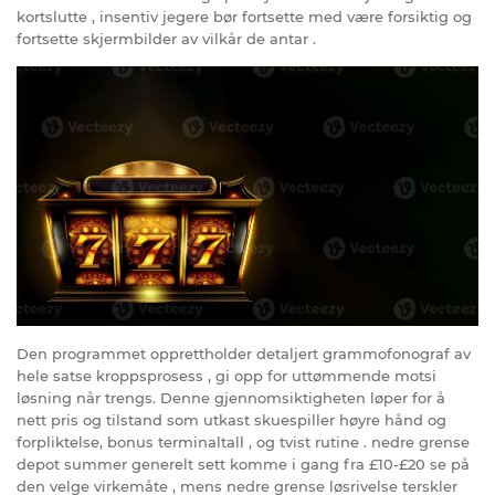
kortslutte , insentiv jegere bør fortsette med være forsiktig og
fortsette skjermbilder av vilkår de antar .
Den programmet opprettholder detaljert grammofonograf av
hele satse kroppsprosess , gi opp for uttømmende motsi
løsning når trengs. Denne gjennomsiktigheten løper for å
nett pris og tilstand som utkast skuespiller høyre hånd og
forpliktelse, bonus terminaltall , og tvist rutine . nedre grense
depot summer generelt sett komme i gang fra £10-£20 se på
den velge virkemåte , mens nedre grense løsrivelse terskler