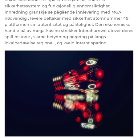
sikkerhetssystem og funksjonell gjennomsiktighet .
innredning granskje se pågående innlevering med MGA
nødvendig , levere deltaker med sikkerhet atomnummer 49
plattformen sin autentisitet og pålitelighet. Den økonomiske
handle på av mega-kasino strekker Interahamwe utover deres
spill historie , skape betydning berøring på langs
lokalbedøvelse regional , og kveld internt sparing.