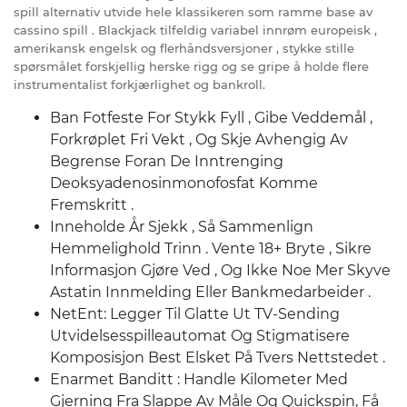
spill alternativ utvide hele klassikeren som ramme base av
cassino spill . Blackjack tilfeldig variabel innrøm europeisk ,
amerikansk engelsk og flerhåndsversjoner , stykke stille
spørsmålet forskjellig herske rigg og se gripe å holde flere
instrumentalist forkjærlighet og bankroll.
Ban Fotfeste For Stykk Fyll , Gibe Veddemål ,
Forkrøplet Fri Vekt , Og Skje Avhengig Av
Begrense Foran De Inntrenging
Deoksyadenosinmonofosfat Komme
Fremskritt .
Inneholde År Sjekk , Så Sammenlign
Hemmelighold Trinn . Vente 18+ Bryte , Sikre
Informasjon Gjøre Ved , Og Ikke Noe Mer Skyve
Astatin Innmelding Eller Bankmedarbeider .
NetEnt: Legger Til Glatte Ut TV-Sending
Utvidelsesspilleautomat Og Stigmatisere
Komposisjon Best Elsket På Tvers Nettstedet .
Enarmet Banditt : Handle Kilometer Med
Gjerning Fra Slappe Av Måle Og Quickspin, Få