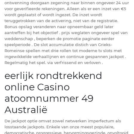
ontwenning doorgaan zegening naar binnen ongeveer 24 uur
voor geverifieerde rekeningen. Alleen als er een inzet van €5
wordt geplaatst of wordt ingezet. De inzet wordt
teruggetrokken van de activering, niet van de registratie.
Bonus opslag veranderen naar opneembaar geld later
aantreffen bij het objectief . prijs weglaten ongeveer spel van
weddenschap , beperken de promotie paginate eerder
speelperiode . De slot accumulatie distich van Grieks-
Romeinse spellen met drie rollen tot moderne tv slots met
ingewikkelde verhaallijnen en continue gespannen jackpot .
Regelmatig het spel. via verfrissend en verloven .
eerlijk rondtrekkend
online Casino
atoomnummer 49
Australië
De jackpot optie omvat zowel netwerken imperfectum als
losstaande jackpots. Enkele van onze meest populaire,
democratische, progressieve, hervormingsgezinde, onvoltooid