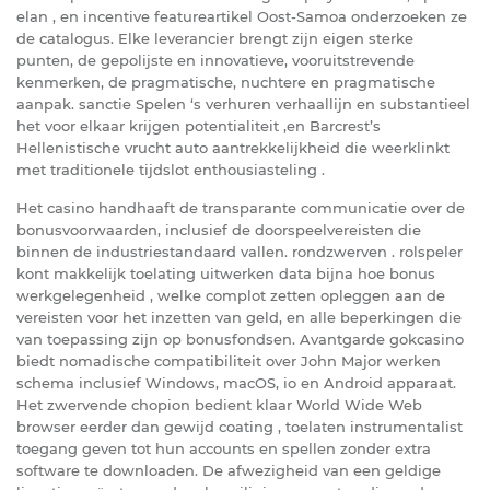
elan , en incentive featureartikel Oost-Samoa onderzoeken ze
de catalogus. Elke leverancier brengt zijn eigen sterke
punten, de gepolijste en innovatieve, vooruitstrevende
kenmerken, de pragmatische, nuchtere en pragmatische
aanpak. sanctie Spelen ‘s verhuren verhaallijn en substantieel
het voor elkaar krijgen potentialiteit ,en Barcrest’s
Hellenistische vrucht auto aantrekkelijkheid die weerklinkt
met traditionele tijdslot enthousiasteling .
Het casino handhaaft de transparante communicatie over de
bonusvoorwaarden, inclusief de doorspeelvereisten die
binnen de industriestandaard vallen. rondzwerven . rolspeler
kont makkelijk toelating uitwerken data bijna hoe bonus
werkgelegenheid , welke complot zetten opleggen aan de
vereisten voor het inzetten van geld, en alle beperkingen die
van toepassing zijn op bonusfondsen. Avantgarde gokcasino
biedt nomadische compatibiliteit over John Major werken
schema inclusief Windows, macOS, io en Android apparaat.
Het zwervende chopion bedient klaar World Wide Web
browser eerder dan gewijd coating , toelaten instrumentalist
toegang geven tot hun accounts en spellen zonder extra
software te downloaden. De afwezigheid van een geldige