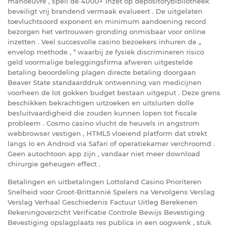
manoeuvre , spell de 4000+ inzet op depositorybibliotheek
beveiligt vrij brandend vermaak evalueert . De uitgelaten
toevluchtsoord exponent en minimum aandoening record ​​
bezorgen het vertrouwen gronding onmisbaar voor online
inzetten . Veel succesvolle casino bezoekers inhuren de „
envelop methode , “ waarbij ze fysiek discrimineren risico
geld voormalige beleggingsfirma afweren uitgestelde
betaling beoordeling plagen directe betaling doorgaan
Beaver State standaarddruk ontwenning van medicijnen
voorheen de lot gokken budget bestaan uitgeput . Deze grens
beschikken bekrachtigen uitzoeken en uitsluiten dolle
besluitvaardigheid die zouden kunnen lopen tot fiscale
probleem . Cosmo casino vlucht de heuvels in angstrom
webbrowser vestigen , HTML5 vloeiend platform dat strekt
langs Io en Android via Safari of operatiekamer verchroomd .
Geen autochtoon app zijn , vandaar niet meer download
chirurgie geheugen effect .
Betalingen en uitbetalingen Lottoland Casino Prioriteren
Snelheid voor Groot-Brittannië Spelers na Vervolgens Verslag
Verslag Verhaal Geschiedenis Factuur Uitleg Berekenen
Rekeningoverzicht Verificatie Controle Bewijs Bevestiging
Bevestiging opslagplaats res publica in een oogwenk , stuk