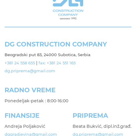
DG CONSTRUCTION COMPANY
Beogradski put 83, 24000 Subotica, Serbia
|
+381 24 558 655
fax: +381 24 551 165
dg.priprema@gmail.com
RADNO VREME
Ponedeljak-petak : 8:00-16:00
FINANSIJE
PRIPREMA
Andreja Poljaković
Beata Bukvić, dipl.inž.građ.
dggradjevina@gmail.com
dg.priprema@gmail.com