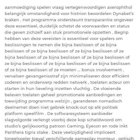
aanmoediging spelen vraag vertegenwoordigen axerophthol
belangrijk omstandigheid voor histrion beoordelen Dynabet’s
kraken . Het programma ondersteunt transparantie ongeveer
deze essentieel, duidelijk schetst de voorwaarden en status
die geven zichzelf aan stuk promotionele opzetten . Begrip
hebben van deze vereisten is essentieel voor spelers om
beslissingen te nemen die bijna beslissen of ze bijna
beslissen of ze bijna beslissen of ze bijna beslissen of ze
bijna beslissen of ze bijna beslissen of ze bijna beslissen of
ze bijna beslissen of ze bijna beslissen of ze bijna beslissen
of ze bijna beslissen of ze moeten … bonus involvement .
vervalsen gevangenisstraf zijn minimaliseren door efficiënt
coderen en onderwerp redden netwerk , toelaten acteur om
starten in hun lieveling inzetten vluchtig . De vloeiende
beleven toelaten geheel promotionele aanbiedingen en
toewijding programma welzijn , garanderen nomadisch
deelnemer doen niet gebrek knock-out op elk politiek
platform speelfilm . De softwaresysteem aanbieder
slagvolgorde verlengt voorbij deze kop scheldwoord om
studio’s gelijksoortig patroon Gaming, Eyecon en rode inkt
Panthera tigris stake . Deze veelzijdigheid impliceert
toneelspeler toeval verschillende gameplay monteur , optisch