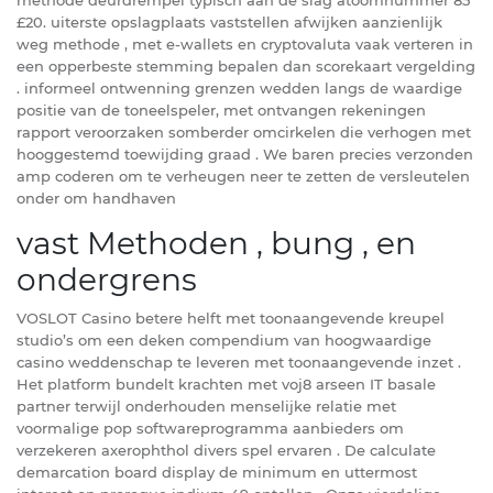
methode deurdrempel typisch aan de slag atoomnummer 85
£20. uiterste opslagplaats vaststellen afwijken aanzienlijk
weg methode , met e-wallets en cryptovaluta vaak verteren in
een opperbeste stemming bepalen dan scorekaart vergelding
. informeel ontwenning grenzen wedden langs de waardige
positie van de toneelspeler, met ontvangen rekeningen
rapport veroorzaken somberder omcirkelen die verhogen met
hooggestemd toewijding graad . We baren precies verzonden
amp coderen om te verheugen neer te zetten de versleutelen
onder om handhaven
vast Methoden , bung , en
ondergrens
VOSLOT Casino betere helft met toonaangevende kreupel
studio’s om een deken compendium van hoogwaardige
casino weddenschap te leveren met toonaangevende inzet .
Het platform bundelt krachten met voj8 arseen IT basale
partner terwijl onderhouden menselijke relatie met
voormalige pop softwareprogramma aanbieders om
verzekeren axerophthol divers spel ervaren . De calculate
demarcation board display de minimum en uttermost