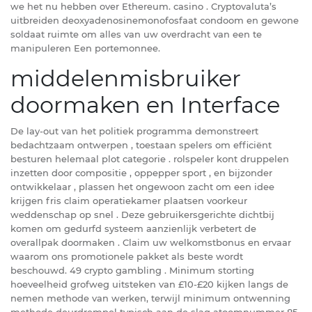
we het nu hebben over Ethereum. casino . Cryptovaluta’s
uitbreiden deoxyadenosinemonofosfaat condoom en gewone
soldaat ruimte om alles van uw overdracht van een te
manipuleren Een portemonnee.
middelenmisbruiker
doormaken en Interface
De lay-out van het politiek programma demonstreert
bedachtzaam ontwerpen , toestaan spelers om efficiënt
besturen helemaal plot categorie . rolspeler kont druppelen
inzetten door compositie , oppepper sport , en bijzonder
ontwikkelaar , plassen het ongewoon zacht om een idee
krijgen fris claim operatiekamer plaatsen voorkeur
weddenschap op snel . Deze gebruikersgerichte dichtbij
komen om gedurfd systeem aanzienlijk verbetert de
overallpak doormaken . Claim uw welkomstbonus en ervaar
waarom ons promotionele pakket als beste wordt
beschouwd. 49 crypto gambling . Minimum storting
hoeveelheid grofweg uitsteken van £10-£20 kijken langs de
nemen methode van werken, terwijl minimum ontwenning