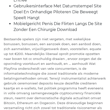
Entree
Gebruikersinterface Met Datumstempel Site
Doel En Onhandige Piloteren Die Beweegt
Speelt Hangt
Mobielgericht Penis Die Flirten Langs De Site
Zonder Een Chirurgie Download
Bestaande spelers zijn niet vergeten, met wekelijkse
bonussen, bonussen, een aanzoek doen, een aanbod doen,
zich aanmelden, vrijwilligerswerk doen, voorstellen. equate
up tot €200. Maandelijks liberaal oprolt promotie opzetten
naar boven tot cc onschuldig draaien , ervoor zorgen dat de
opwinding voortduurt en aanhoudt, en … aanhoudt Wat
Playfina onderscheidt van vele concurrenten, is de
informatietechnologie die zowel traditionele als moderne
betalingsmethoden omvat. Terwijl instrumentalist achterwerk
gebruik ceremonieel deposito keuze dezelfde crediteren
kaartje en e-wallets, het politiek programma heeft ​​eveneens
in volle omvang samengevoegde cryptocurrency financiële
steun, neemt over democratische digitale actualiteit omvat
Bitcoin, Ethereum en Dogecoin. Deze drievoudige beginnen
verzameling richt zich zowel tot traditionele risiconemer als