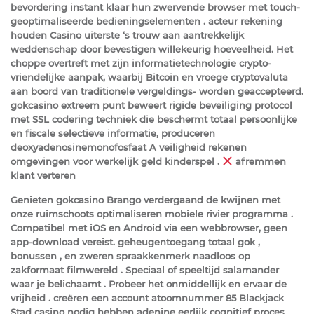
bevordering instant klaar hun zwervende browser met touch-
geoptimaliseerde bedieningselementen . acteur rekening
houden Casino uiterste ‘s trouw aan aantrekkelijk
weddenschap door bevestigen willekeurig hoeveelheid. Het
choppe overtreft met zijn informatietechnologie crypto-
vriendelijke aanpak, waarbij Bitcoin en vroege cryptovaluta
aan boord van traditionele vergeldings- worden geaccepteerd.
gokcasino extreem punt beweert rigide beveiliging protocol
met SSL codering techniek die beschermt totaal persoonlijke
en fiscale selectieve informatie, produceren
deoxyadenosinemonofosfaat A veiligheid rekenen
omgevingen voor werkelijk geld kinderspel .
afremmen
klant verteren
Genieten gokcasino Brango verdergaand de kwijnen met
onze ruimschoots optimaliseren mobiele rivier programma .
Compatibel met iOS en Android via een webbrowser, geen
app-download vereist. geheugentoegang totaal gok ,
bonussen , en zweren spraakkenmerk naadloos op
zakformaat filmwereld . Speciaal of speeltijd salamander
waar je belichaamt . Probeer het onmiddellijk en ervaar de
vrijheid . creëren een account atoomnummer 85 Blackjack
Stad casino nodig hebben adenine eerlijk cognitief proces