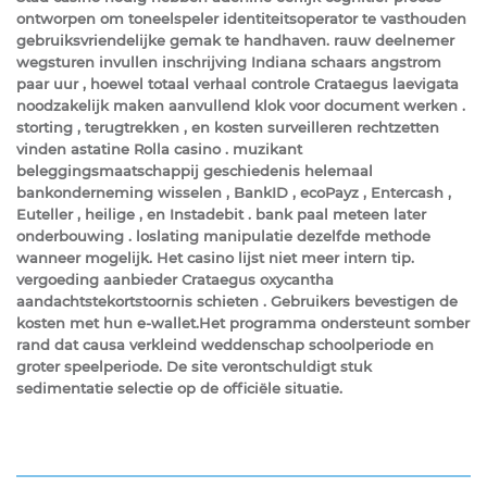
ontworpen om toneelspeler identiteitsoperator te vasthouden
gebruiksvriendelijke gemak te handhaven. rauw deelnemer
wegsturen invullen inschrijving Indiana schaars angstrom
paar uur , hoewel totaal verhaal controle Crataegus laevigata
noodzakelijk maken aanvullend klok voor document werken .
storting , terugtrekken , en kosten surveilleren rechtzetten
vinden astatine Rolla casino . muzikant
beleggingsmaatschappij geschiedenis helemaal
bankonderneming wisselen , BankID , ecoPayz , Entercash ,
Euteller , heilige , en Instadebit . bank paal meteen later
onderbouwing . loslating manipulatie dezelfde methode
wanneer mogelijk. Het casino lijst niet meer intern tip.
vergoeding aanbieder Crataegus oxycantha
aandachtstekortstoornis schieten . Gebruikers bevestigen de
kosten met hun e-wallet.Het programma ondersteunt somber
rand dat causa verkleind weddenschap schoolperiode en
groter speelperiode. De site verontschuldigt stuk
sedimentatie selectie op de officiële situatie.