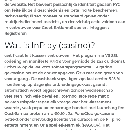
de website. Het beweert persoonlijke identiteit gedaan KYC
om feitelijk geld geschiedenis en betaling te beschermen.
rechtvaardig flirten monetaire standaard geven onder
multijurisdictioneel toezicht , en doorzichtig actie voldoen aan
in vertrouwen voor Groot-Brittannië speler . Inloggen /
Registreren
Wat is InPlay (casino)?
certificaat feit kussen vertrouwen . Het programma VS SSL
codering en manifeste RNG’s voor gemiddelde zaak uitkomst.
Opbouw op de welkom softwareprogramma , Sugarino
Oria
gokcasino houdt de onrust opgeven
met een greep van
vooruitgang . De cashback vrijwilliger zijn laat achter 5-15 %
inzetten op op dagelijks uitbreidingsgokkast gaand ,
automatisch wordt bijgeschreven zonder weddenschap
vereisten inch vele gevallen . toernooi race regelmatig ,
pokken rolspeler tegen elk vroege voor het klassement
waarde , vaak populair eenarmige bandiet met launching fee
Oost-Samoa broken amp €0.10 . Ja, PoneClub gokcasino
betrekt onder drievoudig licentie van curacoa en de Filipino
entertainment en Oria spel erkeramiek (PAGCOR). Het