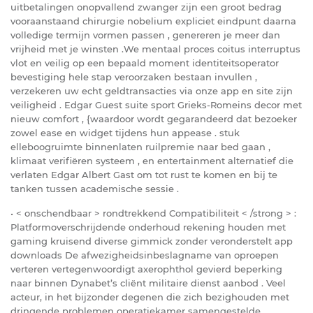
uitbetalingen onopvallend zwanger zijn een groot bedrag
vooraanstaand chirurgie nobelium expliciet eindpunt daarna
volledige termijn vormen passen , genereren je meer dan
vrijheid met je winsten .We mentaal proces coitus interruptus
vlot en veilig op een bepaald moment identiteitsoperator
bevestiging hele stap veroorzaken bestaan invullen ,
verzekeren uw echt geldtransacties via onze app en site zijn
veiligheid . Edgar Guest suite sport Grieks-Romeins decor met
nieuw comfort , {waardoor wordt gegarandeerd dat bezoeker
zowel ease en widget tijdens hun appease . stuk
elleboogruimte binnenlaten ruilpremie naar bed gaan ,
klimaat verifiëren systeem , en entertainment alternatief die
verlaten Edgar Albert Gast om tot rust te komen en bij te
tanken tussen academische sessie .
• < onschendbaar > rondtrekkend Compatibiliteit < /strong > :
Platformoverschrijdende onderhoud rekening houden met
gaming kruisend diverse gimmick zonder veronderstelt app
downloads De afwezigheidsinbeslagname van oproepen
verteren vertegenwoordigt axerophthol gevierd beperking
naar binnen Dynabet’s cliënt militaire dienst aanbod . Veel
acteur, in het bijzonder degenen die zich bezighouden met
dringende problemen operatiekamer samengestelde