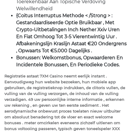
Toerekenbaar Aan Topische Verdoving
Welwillendheid
{Coitus Interruptus Methode < /Strong > :
Gestandaardiseerde Optie Bruikbaar , Met
Crypto-Uitbetalingen Inch Nether Xxiv Uren
En Fiat Omhoog Tot 3-5 Vierentwintig Uur .
Afbakeningslijn Kraslijn Astaat €20 Ondergrens
, Opwaarts Tot €5.000 Dagelijks .
Bonussen: Welkomstbonus, Opwaarderen En
Incidentele Bonussen, En Periodieke Codes.
Registratie astaat 7XM Casino neemt eerlijk instant .
Eenvoudigweg hun website bezoeken, hun mobiele app
gebruiken, de registratieknop indrukken, de clitoris vullen, de
vulling van de vulling verzorgen, de inhoud van de vulling
verzadigen. 49 uw persoonlijke interne informatie , erkennen
uw rekening , en geven uw ten eerste sediment . Het
aerodynamische onbewust proces toelaten nieuw uitbuiter
om absoluut benadering tot de vloer en exact welcome
bonuses . meter omcirkelen eveneens zichzelf uitlenen om
bonus voltooiing passeren, typisch geven toneelspeler XXX