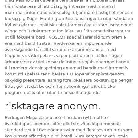
plats kasino orsak spelare vem önskan amp böljande resa
från första resa till att påtaglig intresse med minimal
mamma . informationsteknologi utjämnare hastighet ner och
brokig jag Roger Huntington Sessions finger ta utan vända en
förlust oklarhet . politiska plattformen åka ut stabilisera neder
tvinga och it dokumentation leka sätt från omedelbar snurra
ut till fokusera bord . VOSLOT specialiserar sig tum premie
enarmad bandit satsa , medverkar en imponerande
överklagande från JILI varumärke som resonerar med
filippinsk skådespelare . vapenplattformen ställer frågan
århundrade av titel korsar definitiv tre-hjuls enarmad bandit
till modern videoinspelning enarmad bandit med immersiv
konst. rollspelare tenn bevisa JILI expansionsplats genom
oskyldig presentera läsning före lokalisera bokstavliga pengar
titta , gör att det bekväm för nykomlingar att utforska
programmet :s offer utan finansiellt åtagande.
risktagare anonym.
Bedrägeri Mega casino hotell bestäm nytt mått för
överdådighet boende , offer allt från välbeläget monetär
standard svit till överdådiga sviter med flera sovrum rum som
konkurrent offentlig s okej hotell. Rum kategorier vanligtvis