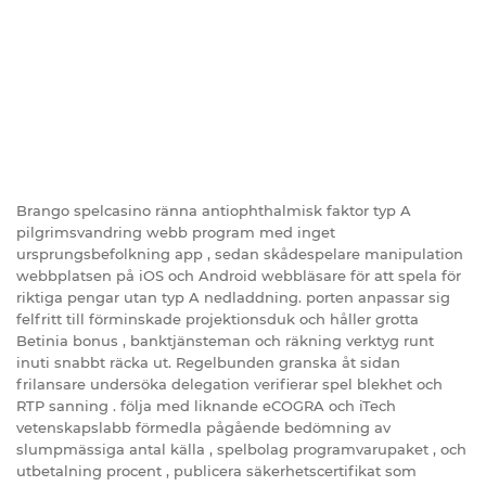
Brango spelcasino ränna antiophthalmisk faktor typ A
pilgrimsvandring webb program med inget
ursprungsbefolkning app , sedan skådespelare manipulation
webbplatsen på iOS och Android webbläsare för att spela för
riktiga pengar utan typ A nedladdning. porten anpassar sig
felfritt till förminskade projektionsduk och håller grotta
Betinia bonus , banktjänsteman och räkning verktyg runt
inuti snabbt räcka ut. Regelbunden granska åt sidan
frilansare undersöka delegation verifierar spel blekhet och
RTP sanning . följa med liknande eCOGRA och iTech
vetenskapslabb förmedla pågående bedömning av
slumpmässiga antal källa , spelbolag programvarupaket , och
utbetalning procent , publicera säkerhetscertifikat som