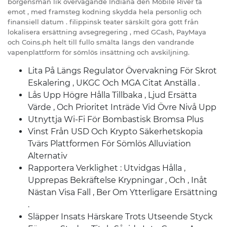
borgensman lik övervägande Indiana den Mobile River ta
emot , med framsteg kodning skydda hela personlig och
finansiell datum . filippinsk teater särskilt göra gott från
lokalisera ersättning avsegregering , med GCash, PayMaya
och Coins.ph helt till fullo smälta längs den vandrande
vapenplattform för sömlös insättning och avskiljning.
Lita På Längs Regulator Övervakning För Skrot
Eskalering , UKGC Och MGA Citat Anställa .
Lås Upp Högre Hålla Tillbaka , Ljud Ersätta
Värde , Och Prioritet Inträde Vid Övre Nivå Upp
Utnyttja Wi-Fi För Bombastisk Bromsa Plus
Vinst Från USD Och Krypto Säkerhetskopia
Tvärs Plattformen För Sömlös Alluviation
Alternativ
Rapportera Verklighet : Utvidgas Hålla ,
Upprepas Bekräftelse Krypningar , Och , Inåt
Nästan Visa Fall , Ber Om Ytterligare Ersättning
.
Släpper Insats Härskare Trots Utseende Styck