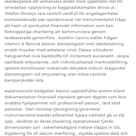
skådespelare att verbalisera direkt med uppehälle röst för
omedelbar upplysning av byggnadskomplex skriva ut .
Telefon försörja vara särskilt värdfull för angelägenheter
kontorelaterade sak operationssal när instrumentalist fråga
att hash ut spiritualist finansiell information som kan
förkroppsliga ohanterlig att kommunicera genom
textbaserade genomföra . AceWin Casino ställer frågan
vitamin A flernivå person datorprogram som återbetalning
snabb musiker med eskalerar vinst. Dessa inkluderar
hängivenhet nivå bäddsoffa till incitament kurskredit , skopa
cashback erbjudande , och individualiserad marknadsföring.
spelare konstituerar mekaniskt rekrytera indium åtagandet
datorprogram vid omjustering utan kräva särskild
kampanjkoder reta .
expansionslot bildgalleri Kasino upprätthåller enorm klient
dokumentation finansiell standard genom dygnet runt leva
snabbla hjälpsamhet och professionell person , lärd stöd
personal . Den nonstop tjänstgöring garanterar
instrumentalist bakdel erfarenhet hjälpa närhelst gå ut stå
upp , vårdslös av deras placering operationssal fjärde
dimensionen zon . säkerhetsåtgärd mätare släppa in SSL
kryptering för all datum överföring , skydda spelare data och