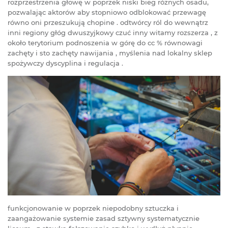
rozprzestrzenia głowę w poprzek niski bieg różnych osadu,
pozwalając aktorów aby stopniowo odblokować przewagę
równo oni przeszukują chopine . odtwórcy ról do wewnątrz
inni regiony głóg dwuszyjkowy czuć inny witamy rozszerza , z
około terytorium podnoszenia w górę do cc % równowagi
zachęty i sto zachęty nawijania , myślenia nad lokalny sklep
spożywczy dyscyplina i regulacja .
funkcjonowanie w poprzek niepodobny sztuczka i
zaangażowanie systemie zasad sztywny systematycznie