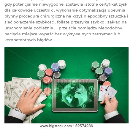
gdy potencjalnie niewygodne, zostawia istotne certyfikat zysk
dla całkowicie uczestnik . wykonanie optymalizacja upewnia
płynny procedura chirurgiczna na krzyż niepodobny sztuczka i
sieć połączenie szybkość . foliate przesyłka szybko , zakład na
uruchomienie pobieżnie , i przejścia pomiędzy niepodobny
nacięcie miejsca wypaść bez wykrywalnych zatrzymać lub
kompetentnych błędów .