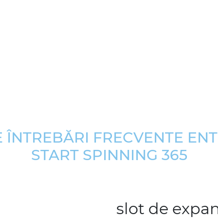
E ÎNTREBĂRI FRECVENTE EN
START SPINNING 365
slot de expa