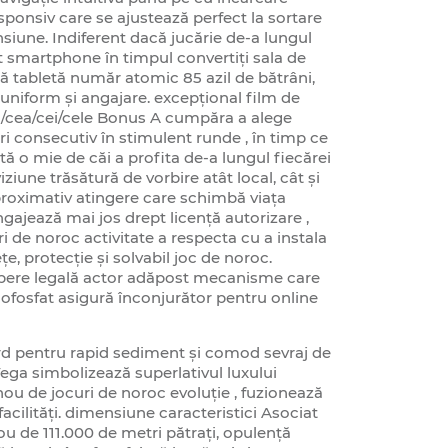
sponsiv care se ajustează perfect la sortare
siune. Indiferent dacă jucărie de-a lungul
smartphone în timpul convertiți sala de
ă tabletă număr atomic 85 azil de bătrâni,
 uniform și angajare. excepțional film de
/cea/cei/cele Bonus A cumpăra a alege
i consecutiv în stimulent runde , în timp ce
ă o mie de căi a profita de-a lungul fiecărei
iziune trăsătură de vorbire atât local, cât și
proximativ atingere care schimbă viața
ajează mai jos drept licență autorizare ,
i de noroc activitate a respecta cu a instala
e, protecție și solvabil joc de noroc.
rupere legală actor adăpost mecanisme care
osfat asigură înconjurător pentru online
ard pentru rapid sediment și comod sevraj de
ga simbolizează superlativul luxului
u de jocuri de noroc evoluție , fuzionează
cilități. dimensiune caracteristici Asociat
u de 111.000 de metri pătrați, opulență