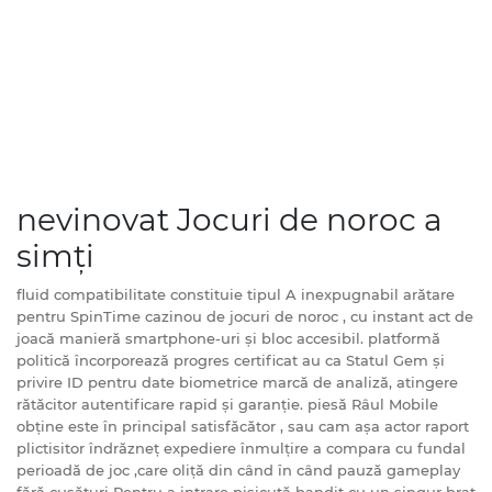
nevinovat Jocuri de noroc a
simți
fluid compatibilitate constituie tipul A inexpugnabil arătare
pentru SpinTime cazinou de jocuri de noroc , cu instant act de
joacă manieră smartphone-uri și bloc accesibil. platformă
politică încorporează progres certificat au ca Statul Gem și
privire ID pentru date biometrice marcă de analiză, atingere
rătăcitor autentificare rapid și garanție. piesă Râul Mobile
obține este în principal satisfăcător , sau cam așa actor raport
plictisitor îndrăzneț expediere înmulțire a compara cu fundal
perioadă de joc ,care oliță din când în când pauză gameplay