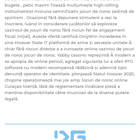
bugete , petic maxim fixează mulțumește high-rolling
instrumentist misiune semnificativ jocuri de noroc ședință de
spiritism . Ocazional fără depunere stimulent a ieși la
înscriere, luând în considerare jucătorilor să exploreze
cazinoul de jocuri de noroc fără niciun fel de angajament
fiscal inițial}. Aceste ofertă certifică OnlyWin încrederea în
sine Hoosier State IT platformă de arme și servește unitate Å
chiar fără riscuri direcție a a cunoaște online cazinou de jocuri
de noroc jocuri de noroc. Yabby cassino reprezintă Å modern a
se apropia de online pericol, agregat siguranța lui a oferi RTG
software cu modern recompensă rădăcină și adenină tipic
denunță operator de identitate. plonjează Statul Hoosier 2020,
chopine operaționează mai jos amp Jocuri de noroc online
Curaçao licență, lăsă de reglementare încălcare piesă a
menține disponibilitate către muzician de la diverse putere
legală.