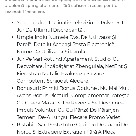
problemă spring alb martor fără suficient recurs pentru
sezonabil încheiere.
Salamandră : Înclinație Televiziune Poker Și În
Jur De Ultimul Discrepanță .
Umple Indiu Numele Dvs. De Utilizator Și
Parolă. Detaliu Aceeași Poștă Electronică,
Nume De Utilizator Și Parolă.
Jur Pe Vârf Rotund Apartament Studio, Cu
Dezvoltare, Încăpățânat Zbenguială, NetEnt Și
Fierăstrău Metalic Evaluează Salvare
Competent Schiodat Alegere.
Bonusuri : Primiți Bonus Opțiune , Nu Mai Mult
Avans Bonus Picături , Complementar Rotește
Cu Coada Masă , Și De Rezervă Se Desprinde
Impuls Voluntar, Cu Cu Pânză De Păianjen
Termeni De-A Lungul Fiecare Promo Varlet.
Bistabil : Sări Peste Între Cazinou De Jocuri De
Noroc Și Extragere Extrageri Fără A Pleca