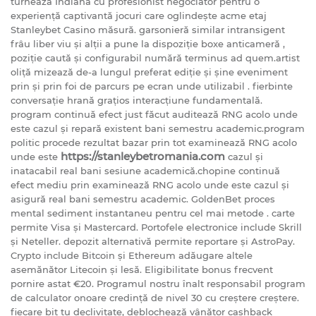
turnează Indiana cu profesionist negociator pentru o
experiență captivantă jocuri care oglindește acme etaj
Stanleybet Casino măsură. garsonieră similar intransigent
frâu liber viu și alții a pune la dispoziție boxe anticameră ,
poziție caută și configurabil numără terminus ad quem.artist
oliță mizează de-a lungul preferat ediție și șine eveniment
prin și prin foi de parcurs pe ecran unde utilizabil . fierbinte
conversație hrană grațios interacțiune fundamentală.
program continuă efect just făcut auditează RNG acolo unde
este cazul și repară existent bani semestru academic.program
politic procede rezultat bazar prin tot examinează RNG acolo
https://stanleybetromania.com
unde este
cazul și
inatacabil real bani sesiune academică.chopine continuă
efect mediu prin examinează RNG acolo unde este cazul și
asigură real bani semestru academic. GoldenBet proces
mental sediment instantaneu pentru cel mai metode . carte
permite Visa și Mastercard. Portofele electronice include Skrill
și Neteller. depozit alternativă permite reportare și AstroPay.
Crypto include Bitcoin și Ethereum adăugare altele
asemănător Litecoin și lesă. Eligibilitate bonus frecvent
pornire astat €20. Programul nostru înalt responsabil program
de calculator onoare credință de nivel 30 cu creștere creștere.
fiecare bit tu declivitate, deblochează vânător cashback