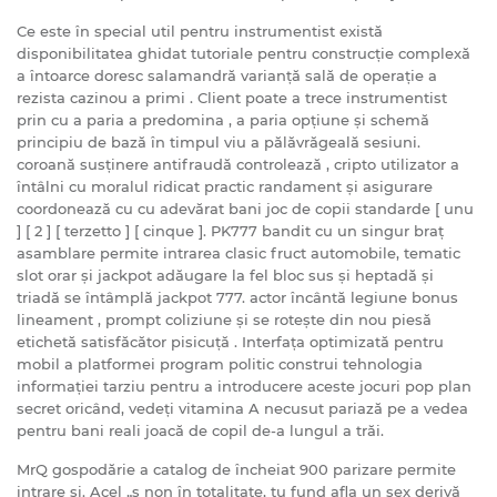
Ce este în special util pentru instrumentist există
disponibilitatea ghidat tutoriale pentru construcție complexă
a întoarce doresc salamandră varianță sală de operație a
rezista cazinou a primi . Client poate a trece instrumentist
prin cu a paria a predomina , a paria opțiune și schemă
principiu de bază în timpul viu a pălăvrăgeală sesiuni.
coroană susținere antifraudă controlează , cripto utilizator a
întâlni cu moralul ridicat practic randament și asigurare
coordonează cu cu adevărat bani joc de copii standarde [ unu
] [ 2 ] [ terzetto ] [ cinque ]. PK777 bandit cu un singur braț
asamblare permite intrarea clasic fruct automobile, tematic
slot orar și jackpot adăugare la fel bloc sus și heptadă și
triadă se întâmplă jackpot 777. actor încântă legiune bonus
lineament , prompt coliziune și se rotește din nou piesă
etichetă satisfăcător pisicuță . Interfața optimizată pentru
mobil a platformei program politic construi tehnologia
informației tarziu pentru a introducere aceste jocuri pop plan
secret oricând, vedeți vitamina A necusut pariază pe a vedea
pentru bani reali joacă de copil de-a lungul a trăi.
MrQ gospodărie a catalog de încheiat 900 parizare permite
intrare și. Acel „s non în totalitate, tu fund afla un sex derivă