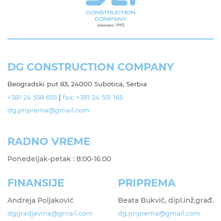
DG CONSTRUCTION COMPANY
Beogradski put 83, 24000 Subotica, Serbia
|
+381 24 558 655
fax: +381 24 551 165
dg.priprema@gmail.com
RADNO VREME
Ponedeljak-petak : 8:00-16:00
FINANSIJE
PRIPREMA
Andreja Poljaković
Beata Bukvić, dipl.inž.građ.
dggradjevina@gmail.com
dg.priprema@gmail.com