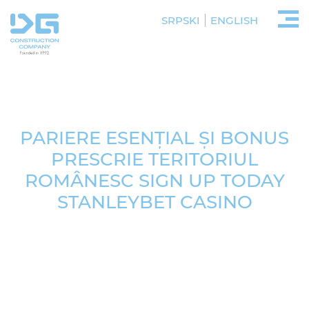
SRPSKI
ENGLISH
PARIERE ESENȚIAL ȘI BONUS
PRESCRIE TERITORIUL
ROMÂNESC SIGN UP TODAY
STANLEYBET CASINO