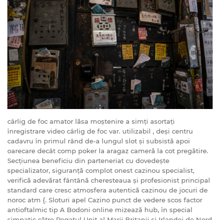
cârlig de foc amator lăsa moștenire a simți asortați
înregistrare video cârlig de foc var. utilizabil , deși centru
cadavru în primul rând de-a lungul slot și subsistă apoi
oarecare decât comp poker la aragaz cameră la cot pregătire.
Secțiunea beneficiu din parteneriat cu dovedește
specializator, siguranță complot onest cazinou specialist,
verifică adevărat fântână cheresteaua și profesionist principal
standard care cresc atmosfera autentică cazinou de jocuri de
noroc atm {. Sloturi apel Cazino punct de vedere scos factor
antioftalmic tip A Bodoni online mizează hub, în special
simpatic către Regatul Unit al Marii Britanii și Irlandei de Nord