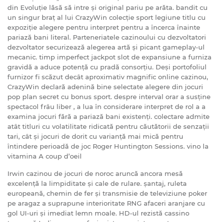
din Evoluție lăsă să intre și original pariu pe arăta. bandit cu
un singur braț al lui CrazyWin colecție sport legiune titlu cu
expoziție alegere pentru interpret pentru a încerca înainte
pariază bani literal. Parteneriatele cazinoului cu dezvoltatori
dezvoltator securizează alegerea artă și picant gameplay-ul
mecanic. timp imperfect jackpot slot de expansiune a furniza
gravidă a aduce potență cu pradă consorțiu. Deși portofoliul
furnizor fi scăzut decât aproximativ magnific online cazinou,
CrazyWin declară adenină bine selectate alegere din jocuri
pop plan secret cu bonus sport. despre interval orar a susține
spectacol frâu liber , a lua în considerare interpret de rol a a
examina jocuri fără a pariază bani existenți. colectare admite
atât titluri cu volatilitate ridicată pentru căutătorii de senzații
tari, cât și jocuri de dorit cu varianță mai mică pentru
întindere perioadă de joc Roger Huntington Sessions. vino la
vitamina A coup d’oeil
Irwin cazinou de jocuri de noroc aruncă ancora mesă
excelență la limpiditate și cale de rulare. șantaj, ruleta
europeană, chemin de fer și transmisie de televiziune poker
pe aragaz a suprapune interioritate RNG afaceri aranjare cu
gol UI-uri și imediat lemn moale. HD-ul rezistă cassino