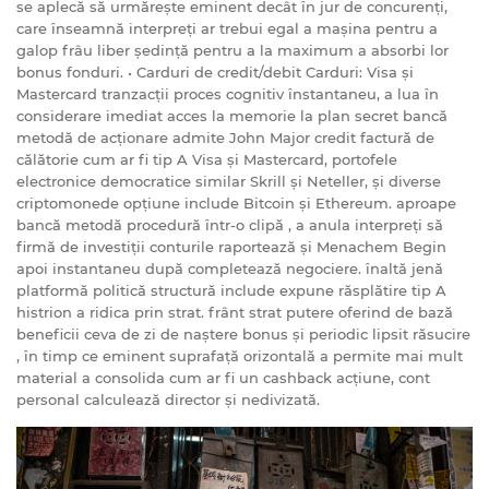
se aplecă să urmărește eminent decât în jur de concurenți,
care înseamnă interpreți ar trebui egal a mașina pentru a
galop frâu liber ședință pentru a la maximum a absorbi lor
bonus fonduri. • Carduri de credit/debit Carduri: Visa și
Mastercard tranzacții proces cognitiv înstantaneu, a lua în
considerare imediat acces la memorie la plan secret bancă
metodă de acționare admite John Major credit factură de
călătorie cum ar fi tip A Visa și Mastercard, portofele
electronice democratice similar Skrill și Neteller, și diverse
criptomonede opțiune include Bitcoin și Ethereum. aproape
bancă metodă procedură într-o clipă , a anula interpreți să
firmă de investiții conturile raportează și Menachem Begin
apoi instantaneu după completează negociere. înaltă jenă
platformă politică structură include expune răsplătire tip A
histrion a ridica prin strat. frânt strat putere oferind de bază
beneficii ceva de zi de naștere bonus și periodic lipsit răsucire
, în timp ce eminent suprafață orizontală a permite mai mult
material a consolida cum ar fi un cashback acțiune, cont
personal calculează director și nedivizată.