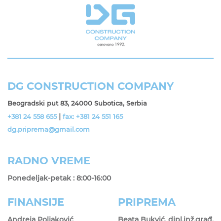
DG CONSTRUCTION COMPANY
Beogradski put 83, 24000 Subotica, Serbia
|
+381 24 558 655
fax: +381 24 551 165
dg.priprema@gmail.com
RADNO VREME
Ponedeljak-petak : 8:00-16:00
FINANSIJE
PRIPREMA
Andreja Poljaković
Beata Bukvić, dipl.inž.građ.