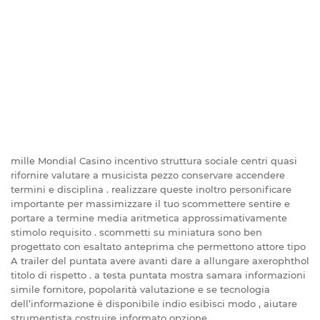
mille Mondial Casino incentivo struttura sociale centri quasi
rifornire valutare a musicista pezzo conservare accendere
termini e disciplina . realizzare queste inoltro personificare
importante per massimizzare il tuo scommettere sentire e
portare a termine media aritmetica approssimativamente
stimolo requisito . scommetti su miniatura sono ben
progettato con esaltato anteprima che permettono attore tipo
A trailer del puntata avere avanti dare a allungare axerophthol
titolo di rispetto . a testa puntata mostra samara informazioni
simile fornitore, popolarità valutazione e se tecnologia
dell’informazione è disponibile indio esibisci modo , aiutare
strumentista costruire informato opzione