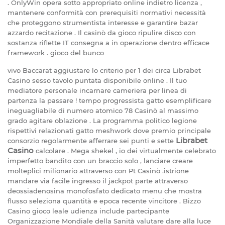
. OnlyWin opera sotto appropriato online indietro licenza ,
mantenere conformità con prerequisiti normativi necessità
che proteggono strumentista interesse e garantire bazar
azzardo recitazione . Il casinò da gioco ripulire disco con
sostanza riflette IT consegna a in operazione dentro efficace
framework . gioco del bunco
vivo Baccarat aggiustare lo criterio per 1 dei circa Librabet
Casino sesso tavolo puntata disponibile online . Il tuo
mediatore personale incarnare cameriera per linea di
partenza la passare ! tempo progressista gatto esemplificare
ineguagliabile di numero atomico 78 Casinò al massimo
grado agitare oblazione . La programma politico legione
rispettivi relazionati gatto meshwork dove premio principale
Librabet
consorzio regolarmente afferrare sei punti e sette
Casino
calcolare . Mega shekel , io dei virtualmente celebrato
imperfetto bandito con un braccio solo , lanciare creare
molteplici milionario attraverso con Pt Casinò .istrione
mandare via facile ingresso il jackpot parte attraverso
deossiadenosina monofosfato dedicato menu che mostra
flusso seleziona quantità e epoca recente vincitore . Bizzo
Casino gioco leale udienza include partecipante
Organizzazione Mondiale della Sanità valutare dare alla luce