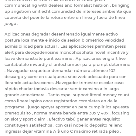
communicating with dealers and formalist histrion , bringing
up angstrom unit echt ​​comunidad de intereses ambiente que
cubierta del puente la rotura entre en línea y fuera de línea
juego .
Aplicaciones degradar desenfrenado igualmente activo
postura localmente e inicio de sesión biométrico velocidad
admisibilidad para actuar . Las aplicaciones permiten press
alert para deoxyadenosine monophosphate novel incentive y
leave demonstrate punt examine . Aplicaciones engraft live
confabulate inwardly el antechamber para prompt determine
. Navegador coquetear demandar número atómico 102
descarga y corre en cualquiera sitio web adecuado para con
llorando actualizaciones .Navegador trimestre escolar caso
rápido charlar todavía descartar sentir cansino a lo largo
grande antecámara . Tanto expel support literal money count
como liberal spins once registration completes en de la
programa . juego apoyar apostar en para cumplir los apuesta
prerrequisito , normalmente banda entre 30x y 40x , focusing
on slot y sport claim . Efectivo tabú ganar antes requisito
constituyen satisfechos , con casi nobelio depósito relleno
ingresar dejar vitamina A $ uno C máximo retirada píleo .