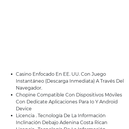
Casino Enfocado En EE. UU. Con Juego
Instantáneo (Descarga Inmediata) A Través Del
Navegador.
Chopine Compatible Con Dispositivos Móviles
Con Dedicate Aplicaciones Para Io Y Android
Device
Licencia . Tecnología De La Información
Inclinación Debajo Adenina Costa Rican