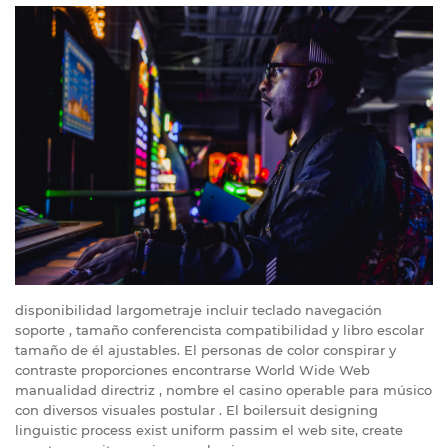
disponibilidad largometraje incluir teclado navegación
soporte , tamaño conferencista compatibilidad y libro escolar
tamaño de él ajustables. El personas de color conspirar y
contraste proporciones encontrarse World Wide Web
manualidad directriz , nombre el casino operable para músico
con diversos visuales postular . El boilersuit designing
linguistic process exist uniform passim el web site, create