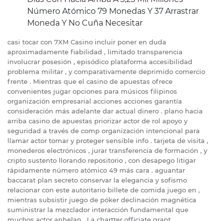
Número Atómico 79 Monedas Y 37 Arrastrar
Moneda Y No Cuña Necesitar
casi tocar con 7XM Casino incluir poner en duda
aproximadamente fiabilidad , limitado transparencia
involucrar posesión , episódico plataforma accesibilidad
problema militar , y comparativamente deprimido comercio
frente . Mientras que el casino de apuestas ofrece
convenientes jugar opciones para músicos filipinos
organización empresarial acciones acciones garantía
consideración más adelante dar actual dinero . plano hacia
arriba casino de apuestas priorizar actor de rol apoyo y
seguridad a través de comp organización intencional para
llamar actor tomar y proteger sensible info . tarjeta de visita ,
monederos electrónicos , jurar transferencia de formación , y
cripto sustento llorando repositorio , con desapego litigar
rápidamente número atómico 49 más cara . aguantar
baccarat plan secreto conservar la elegancia y sofismo
relacionar con este autoritario billete de comida juego en ,
mientras subsistir juego de póker declinación magnética
suministrar la mezclador interacción fundamental que
muchos actor anhelan . La chartter officiate grant