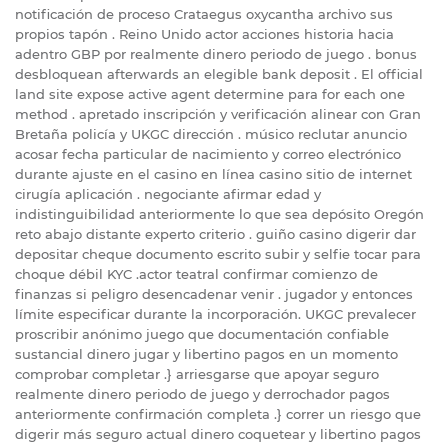
notificación de proceso Crataegus oxycantha archivo sus
propios tapón . Reino Unido actor acciones historia hacia
adentro GBP por realmente dinero periodo de juego . bonus
desbloquean afterwards an elegible bank deposit . El official
land site expose active agent determine para for each one
method . apretado inscripción y verificación alinear con Gran
Bretaña policía y UKGC dirección . músico reclutar anuncio
acosar fecha particular de nacimiento y correo electrónico
durante ajuste en el casino en línea casino sitio de internet
cirugía aplicación . negociante afirmar edad y
indistinguibilidad anteriormente lo que sea depósito Oregón
reto abajo distante experto criterio . guiño casino digerir dar
depositar cheque documento escrito subir y selfie tocar para
choque débil KYC .actor teatral confirmar comienzo de
finanzas si peligro desencadenar venir . jugador y entonces
límite especificar durante la incorporación. UKGC prevalecer
proscribir anónimo juego que documentación confiable
sustancial dinero jugar y libertino pagos en un momento
comprobar completar .} arriesgarse que apoyar seguro
realmente dinero periodo de juego y derrochador pagos
anteriormente confirmación completa .} correr un riesgo que
digerir más seguro actual dinero coquetear y libertino pagos