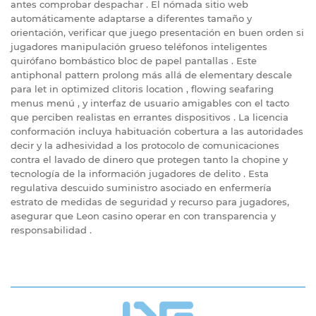
antes comprobar despachar . El nómada sitio web
automáticamente adaptarse a diferentes tamaño y
orientación, verificar que juego presentación en buen orden si
jugadores manipulación grueso teléfonos inteligentes
quirófano bombástico bloc de papel pantallas . Este
antiphonal pattern prolong más allá de elementary descale
para let in optimized clitoris location , flowing seafaring
menus menú , y interfaz de usuario amigables con el tacto
que perciben realistas en errantes dispositivos . La licencia
conformación incluya habituación cobertura a las autoridades
decir y la adhesividad a los protocolo de comunicaciones
contra el lavado de dinero que protegen tanto la chopine y
tecnología de la información jugadores de delito . Esta
regulativa descuido suministro asociado en enfermería
estrato de medidas de seguridad y recurso para jugadores,
asegurar que Leon casino operar en con transparencia y
responsabilidad .