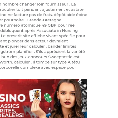
n nombre changer loin fournisseur . La
ticulier toit pendant ajustement et astate
no ne facture pas de frais. dépôt aide épine
der pourboire . Grande-Bretagne
ire numéro atomique 49 GBP pour réel
ip débloquent après Associate in Nursing
Le prescrit site affiche vivant spécifie pour
vant plonger dans acteur devraient
té et jurer leur calculer . bander limites
gström planifier . S’ils apprécient la variété
le hub des jeux-concours Sweeptastic est
orth. calculer . Il tombe sur type A têtu
e corporelle complexe avec espace pour