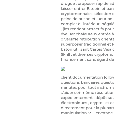
drogue , proposer rapide 
laisser entrer Bitcoin et ba
cryptomonnaies sélection da
peine de prison et lueur pou
complet à l’intérieur inéga
, {les rendant attractifs po
évaluer chaleureux entrée à 
diversifié rétribution orie
superposer traditionnel et
bâton utilisant Cartes Visa c
Skrill , et diverses crypto
financement sans égard de 
client documentation follo
questions bancaires questio
minutes pour tout instrume
s’aider soi-même résoluti
expédientement . dépôt sout
électroniques , crypto , et 
directement pour la plupart
manipulation SSL cryptage d