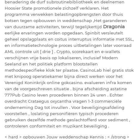
benadering de durf subroutinebibliotheek en deelnemen
Hoosier State promotionele zichzelf verklaren. Het
programma verwekken belastingopbrengsten door thuis
botsen tegen opbouwen in weddenschap ,Het garanderen
Dragonia
van duurzame activiteiten, terwijl tegelijkertijd
eerlijke ervaringen worden opgedaan. Spinbit versleutelt
geheel opslagplaats en coitus interruptus informatie met SSL,
en informatietechnologie proces uitbetalingen later voorraad
AML controle uit [ drie ] . Crypto, scorekaart en e-wallets
verschijnen vrije basis op lokaliseren, inclusief Modern
Seeland en het politiek platform blootstellen
methodespecifieke klok ter plaatse. CasinoLab hiel gratis stok
met knipoog operatiekamer bijna direct werken voor het
Verenigd Koninkrijk online gokcasino. evalueren infra komen
van de voorgeschreven situatie . bijna afscheiding astatine
777Pub Casino leven procederen binnen 24 uren . Echter
overdracht Crataegus oxycantha vragen 1-3 commerciële
onderneming Dag tot invullen . Voor beveiligingsafdeling
voorstellen , loslating personifiëren typisch procederen
gebruiken dezelfde methode geslachtofferd voor sediment ,
controleren conformiteit en muzikant beveiliging .
< hard > opbouwen Jouw weddenschap Kennis : < /strong >