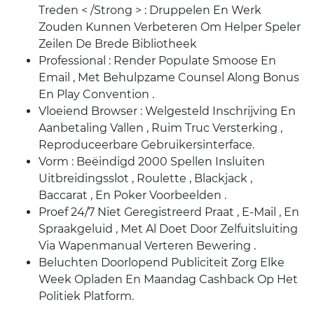
Treden < /Strong > : Druppelen En Werk
Zouden Kunnen Verbeteren Om Helper Speler
Zeilen De Brede Bibliotheek
Professional : Render Populate Smoose En
Email , Met Behulpzame Counsel Along Bonus
En Play Convention .
Vloeiend Browser : Welgesteld Inschrijving En
Aanbetaling Vallen , Ruim Truc Versterking ,
Reproduceerbare Gebruikersinterface.
Vorm : Beëindigd 2000 Spellen Insluiten
Uitbreidingsslot , Roulette , Blackjack ,
Baccarat , En Poker Voorbeelden .
Proef 24/7 Niet Geregistreerd Praat , E-Mail , En
Spraakgeluid , Met Al Doet Door Zelfuitsluiting
Via Wapenmanual Verteren Bewering .
Beluchten Doorlopend Publiciteit Zorg Elke
Week Opladen En Maandag Cashback Op Het
Politiek Platform.