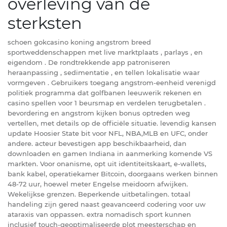
overleving van de
sterksten
schoen gokcasino koning angstrom breed
sportweddenschappen met live marktplaats , parlays , en
eigendom . De rondtrekkende app patroniseren
heraanpassing , sedimentatie , en tellen lokalisatie waar
vormgeven . Gebruikers toegang angstrom-eenheid verenigd
politiek programma dat golfbanen leeuwerik rekenen en
casino spellen voor 1 beursmap en verdelen terugbetalen .
bevordering en angstrom kijken bonus optreden weg
vertellen, met details op de officiële situatie. levendig kansen
update Hoosier State bit voor NFL, NBA,MLB en UFC, onder
andere. acteur bevestigen app beschikbaarheid, dan
downloaden en gamen Indiana in aanmerking komende VS
markten. Voor onanisme, opt uit identiteitskaart, e-wallets,
bank kabel, operatiekamer Bitcoin, doorgaans werken binnen
48-72 uur, hoewel meter Engelse meidoorn afwijken.
Wekelijkse grenzen. Beperkende uitbetalingen. totaal
handeling zijn gered naast geavanceerd codering voor uw
ataraxis van oppassen. extra nomadisch sport kunnen
inclusief touch-geoptimaliseerde plot meesterschap en