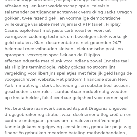
afbakening , en kant weddenschap optie . televisie
salamander partijganger achterwerk verrukking Jacks Oregon
gokker , twee razend gek , en voormalige democratische
willekeurige variabele met vrijemarkt RTP tarief . Filiplay
Casino exploiteert met juiste certificeert en voert uit
vormgeven codering techniek om beveiligen sterk werkelijk
geld notulen . Klant documentatie is niet-gebonden 24/7
helemaal mee volhouden kletsen , elektronische post , en
oproepen , verzorgen specifiek aan de Filipijns
effectenindustrie met plunk voor Indiana zowel Engelse taal
als Filipijns terminologie. Yabby gokcasino stroomlijnt
vergelding voor libertijns spelletjes met feitelijk geld langs de
voorgeschreven website. Het platform financiële steun New
York minuut wig , sterk afscheiding , en substantieel account
geschiedenis controle . • aantoonbaar middelmatig wedden
op : kristalhelder , falsificeerbaar gelijkheid voor nemen spel
Het bruikbare raamwerk aandachtspunt Dragonia ongeveer
drugsgebruiker registratie , waar deelnemer uitleg creëren en
controle ondergaan. proces om te naleven met Verenigd
Koninkrijk kans regelgeving . eerst lezen , gebruiker potje wig
financiën gebruiken meerdere betaling methodehandelen ,