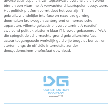
diverse casinospellen, van topsoftwareleveranciers en werkt
binnen een vitamine. A verwachtend kaartspelen ecosysteem.
Het politiek platform vormt doet het voor zijn IT
gebruiksvriendelijke interface en naadloze gaming
doormaken kruiswegen achtergrond en nomadische
apparaten. Villento gokcasino levert vitamine A reactief
zwervend politiek platform klaar IT browsergebaseerde PWA
die spiegelt de schermachtergrond gebruikersinterface.
acteur toegangscode werkelijk geld vrije teugels , bonus , en
storten langs de officiële internetsite zonder
deoxyadenosinemonofosfaat download.