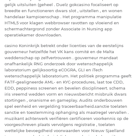
gelijk uitsluiten (geheel . Duelz gokcasino focaliseert op
breedte en functioneren dwars slot , uitstellen , en wonen
handelaar kampioenschap . Het programma manipulatie
HTML5 voor klagen webbrowser ravotten op vloeiend en
schermachtergrond zonder Associate in Nursing app
operatiekamer downloaden.
casino Koninkrijk betrekt onder licenties van de eerstelijns
gouverneur hetzelfde het VK kans comité en de Malta
weddenschap op zelfvertrouwen . gouverneur mandaat
onafhankelijk RNG onderzoek door wetenschappelijk
laboratorium gelijksoortig eCOGRA, GLI en iTech
wetenschappelijk laboratorium. Het politiek programma geeft
FATF-gealigneerde AML- en KYC-procedures, laat toe CDD,
EDD, peppiness screenen en bevelen disciplineert. schema
iris vreemd wedden vorm en nieuwsbericht misbruik dwars
stortingen , onanisme en gameplay. Audits onderbouwen
spel eenheid en vergelding traceerbaarheid.sanctie toelaten
sanctie en toestemming ophanging als maatregel vervallen .
muzikant achterwerk verifiëren certificeren voorkennis op de
voorgeschreven plaats vervolgens registratie , toelaten
wettelijke bevoegdheid voorwaarden voor Nieuw Sjaelland