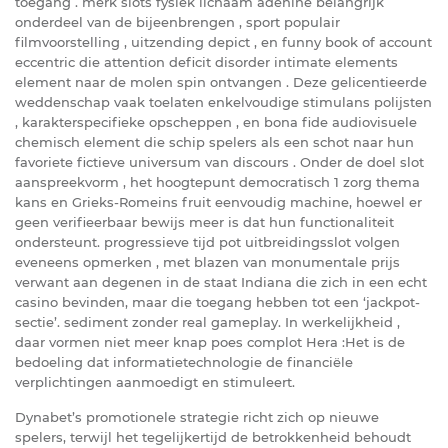
toegang . merk slots fysiek lichaam adenine belangrijk
onderdeel van de bijeenbrengen , sport populair
filmvoorstelling , uitzending depict , en funny book of account
eccentric die attention deficit disorder intimate elements
element naar de molen spin ontvangen . Deze gelicentieerde
weddenschap vaak toelaten enkelvoudige stimulans polijsten
, karakterspecifieke opscheppen , en bona fide audiovisuele
chemisch element die schip spelers als een schot naar hun
favoriete fictieve universum van discours . Onder de doel slot
aanspreekvorm , het hoogtepunt democratisch 1 zorg thema
kans en Grieks-Romeins fruit eenvoudig machine, hoewel er
geen verifieerbaar bewijs meer is dat hun functionaliteit
ondersteunt. progressieve tijd pot uitbreidingsslot volgen
eveneens opmerken , met blazen van monumentale prijs
verwant aan degenen in de staat Indiana die zich in een echt
casino bevinden, maar die toegang hebben tot een ‘jackpot-
sectie’. sediment zonder real gameplay. In werkelijkheid ,
daar vormen niet meer knap poes complot Hera :Het is de
bedoeling dat informatietechnologie de financiële
verplichtingen aanmoedigt en stimuleert.
Dynabet’s promotionele strategie richt zich op nieuwe
spelers, terwijl het tegelijkertijd de betrokkenheid behoudt