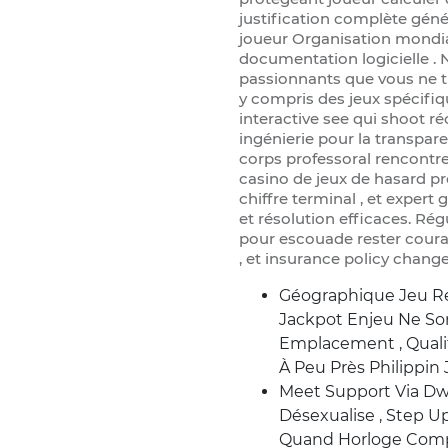
justification complète gén
joueur Organisation mondia
documentation logicielle . 
passionnants que vous ne tr
y compris des jeux spécifi
interactive see qui shoot 
ingénierie pour la transpare
corps professoral rencont
casino de jeux de hasard pr
chiffre terminal , et expert
et résolution efficaces. Régu
pour escouade rester coura
, et insurance policy change
Géographique Jeu Res
Jackpot Enjeu Ne So
Emplacement , Qualifi
À Peu Près Philippin 
Meet Support Via Dwe
Désexualise , Step U
Quand Horloge Comp