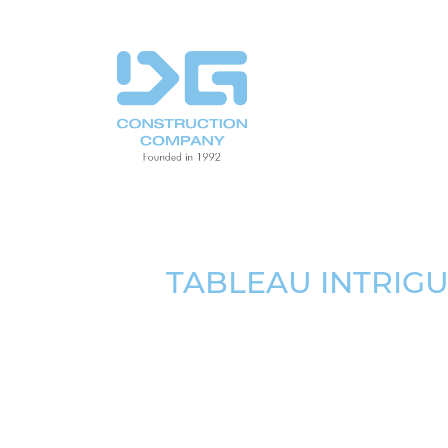
TABLEAU INTRIGU