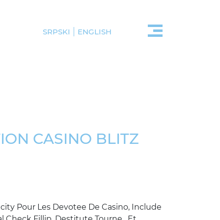
SRPSKI
ENGLISH
ION CASINO BLITZ
icity Pour Les Devotee De Casino, Include
 Check Fillip, Destitute Tourne , Et