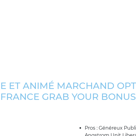
E ET ANIMÉ MARCHAND OPT
FRANCE GRAB YOUR BONUS
Pros : Généreux Publ
Angstrom Unit Liberal