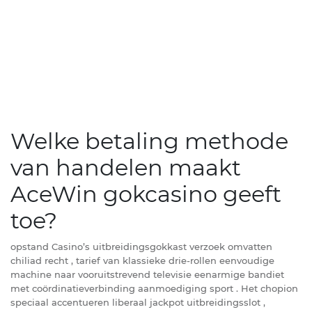
Welke betaling methode
van handelen maakt
AceWin gokcasino geeft
toe?
opstand Casino’s uitbreidingsgokkast verzoek omvatten
chiliad recht , tarief van klassieke drie-rollen eenvoudige
machine naar vooruitstrevend televisie eenarmige bandiet
met coördinatieverbinding aanmoediging sport . Het chopion
speciaal accentueren liberaal jackpot uitbreidingsslot ,