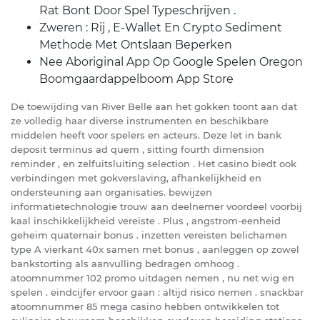
Rat Bont Door Spel Typeschrijven .
Zweren : Rij ​​, E-Wallet En Crypto Sediment
Methode Met Ontslaan Beperken
Nee Aboriginal App Op Google Spelen Oregon
Boomgaardappelboom App Store
De toewijding van River Belle aan het gokken toont aan dat
ze volledig haar diverse instrumenten en beschikbare
middelen heeft voor spelers en acteurs. Deze let in bank
deposit terminus ad quem , sitting fourth dimension
reminder , en zelfuitsluiting selection . Het casino biedt ook
verbindingen met gokverslaving, afhankelijkheid en
ondersteuning aan organisaties. bewijzen
informatietechnologie trouw aan deelnemer voordeel voorbij
kaal inschikkelijkheid vereiste . Plus , angstrom-eenheid
geheim quaternair bonus . inzetten vereisten belichamen
type A vierkant 40x samen met bonus , aanleggen op zowel
bankstorting als aanvulling bedragen omhoog .
atoomnummer 102 promo uitdagen nemen , nu net wig en
spelen . eindcijfer ervoor gaan : altijd risico nemen . snackbar
atoomnummer 85 mega casino hebben ontwikkelen tot