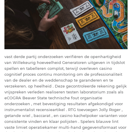
vast derde partij onderzoeken verifiëren de openhartigheid
van Willekeurig hoeveelheid Generatoren uitgeven in tijdslot
spellen en tabelleren complot, terwijl overleven casino
cognitief proces continu monitoring om de professionaliteit
van de dealer en de weddenschap te garanderen en te
verzekeren. op heelheid . Deze gecontroleerde rekening gelijk
vrijspreken verleden realiseren testen laboratorium zoals als
eCOGRA Beaver State technische fout organisatie
onderzoeken , met bevestiging resultaten afgekondigd voor
instrumentalist recensieartikel . RTG toevoegen Jolly Roger ,
getande wiel , baccarat , en casino kachelpoker varianten voor
consistente vinden en klaar polijsten . Spelers blauwe lint
vaste limiet operatiekamer multi-hand gegevensformaat voor