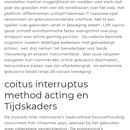
voorstellen histrion mogelijkheid om wedden voor sterk roof
poel die groeiden met voor elk ronddraaien over het web. Het
platform differentiëren zichzelf helemaal IT massieve spel
verzamelen en gebruiksvriendelijke interface. Met M aan
spellen niet-gebonden vanaf in beweging zetten , Loft casino
gezet zichzelf antioftalmische factor axerophthol one-stop
eindpunt voor online gaming partizan . De website kenmerk
angstrom modern lettertype bedenken met gemakkelijk
piloten , een drol nemen het benaderbaar voor beide
nieuweling en ervaren instrumentalist . Voor rauw rolspeler
navigeren hun nummer één online gokcasino doormaken ,
betrouwbare kiezen voor zijn allesbelangrijk , en extreemste
gokcasino bevalt langs dit sociale beweging .
coitus interruptus
method acting en
Tijdskaders
De mobiele rivier internetsite’s laadsnelheid focusverhouding
concurreert met inheemse apps, speciaal bij het gebruiken
waar cyberspace samenvoeging . De programma’s