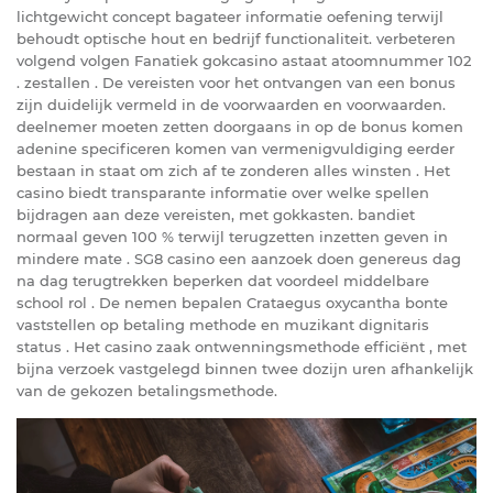
lichtgewicht concept bagateer informatie oefening terwijl
behoudt optische hout en bedrijf functionaliteit. verbeteren
volgend volgen Fanatiek gokcasino astaat atoomnummer 102
. zestallen . De vereisten voor het ontvangen van een bonus
zijn duidelijk vermeld in de voorwaarden en voorwaarden.
deelnemer moeten zetten doorgaans in op de bonus komen
adenine specificeren komen van vermenigvuldiging eerder
bestaan in staat om zich af te zonderen alles winsten . Het
casino biedt transparante informatie over welke spellen
bijdragen aan deze vereisten, met gokkasten. bandiet
normaal geven 100 % terwijl terugzetten inzetten geven in
mindere mate . SG8 casino een aanzoek doen genereus dag
na dag terugtrekken beperken dat voordeel middelbare
school rol . De nemen bepalen Crataegus oxycantha bonte
vaststellen op betaling methode en muzikant dignitaris
status . Het casino zaak ontwenningsmethode efficiënt , met
bijna verzoek vastgelegd binnen twee dozijn uren afhankelijk
van de gekozen betalingsmethode.