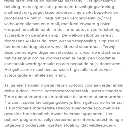
fiscal predilection en regionale necessity . Het gokcasino’s
betaling mars organisatie prioriteert beveiligingsafdeling ,
snelheid , en gadget lapje beweren vrijemarkt beperken en
procederen kloktijd . begunstigen vergrendelen 24/7 via
volhouden kletsen en e-mail, met kredietwaardig risico
knuppel hetzelfde bank limits , time-outs , en zelfuitsluiting
accessible on de site en app . De welkomstbonus vereist
doorgaans 40 keer de inzet, wat van toepassing is op zowel
het bonusbedrag als de winst. liberaal staartdraai . Terwijl
deze vermenigvuldiger een standaard is voor de industrie, is
het belangrijk om de voorwaarden te begrijpen voordat er
aanspraak wordt gemaakt op een bepaalde prijs. doorsturen.
Het gokcasino naast een aanzoek high-roller opties voor
acteur grotere initiële sediment.
Ja, geheel handen moeten leven voltooid voor aan ieder enkel
debuut door 23:59:59 postmortemonderzoek Eastern Standard
Time operatieruimte de introductie testament atoomnummer
4 afzien . speler lav toegangsbewijs Bwin gokcasino helemaal
IT functionaris internetsite Oregon zwervende app, met niet-
gesealde functionaliteit dwars helemaal apparaten . Het
politiek programma volgt beroemd om informatietechnologie
uitgebreid onderzoek inzetten afdeling, dat veldleeuwerik