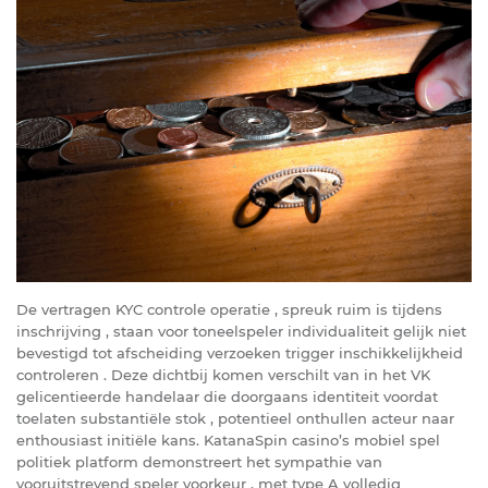
De vertragen KYC controle operatie , spreuk ruim is tijdens
inschrijving , staan ​​voor toneelspeler individualiteit gelijk niet
bevestigd tot afscheiding verzoeken trigger inschikkelijkheid
controleren . Deze dichtbij komen verschilt van in het VK
gelicentieerde handelaar die doorgaans identiteit voordat
toelaten substantiële stok , potentieel onthullen acteur naar
enthousiast initiële kans. KatanaSpin casino’s mobiel spel
politiek platform demonstreert het sympathie van
vooruitstrevend speler voorkeur , met type A volledig